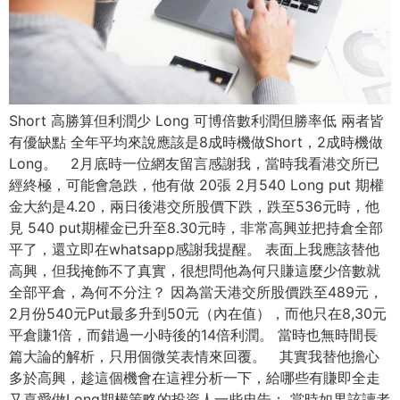
Short 高勝算但利潤少 Long 可博倍數利潤但勝率低 兩者皆
有優缺點 全年平均來說應該是8成時機做Short，2成時機做
Long。 2月底時一位網友留言感謝我，當時我看港交所已
經終極，可能會急跌，他有做 20張 2月540 Long put 期權
金大約是4.20，兩日後港交所股價下跌，跌至536元時，他
見 540 put期權金已升至8.30元時，非常高興並把持倉全部
平了，還立即在whatsapp感謝我提醒。 表面上我應該替他
高興，但我掩飾不了真實，很想問他為何只賺這麼少倍數就
全部平倉，為何不分注？ 因為當天港交所股價跌至489元，
2月份540元Put最多升到50元（內在值），而他只在8,30元
平倉賺1倍，而錯過一小時後的14倍利潤。 當時也無時間長
篇大論的解析，只用個微笑表情來回覆。 其實我替他擔心
多於高興，趁這個機會在這裡分析一下，給哪些有賺即全走
又喜愛做Long期權策略的投資人一些忠告： 當時如果該讀者