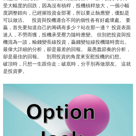
受大幅度的回跌，因為沒有槓桿，投機槓桿放大，一個小幅
度調整錯向，已經摧毀資金部署，所以要止蝕應變，優點是
可以做沽。 投資與投機適合不同的個性各有好處壞處。 要
贏，首先要知道自己的籌碼有多少？站在那一邊？ 投資表面
迷人，不勞而獲，投機承受壓力隨時應變。 但別把投資與投
機混為一談，輸錢變長線投資，贏錢變短線投機隨時賣出。
最偉大詳細的分析，卻是最差的回報。 最愚蠢節奏的分析，
卻是最佳的回報。 別用投資的角度來安慰投機的幻想。
破頂時，只想一生跟你走；破底時，分手別再做朋友。 這就
是投資夢。