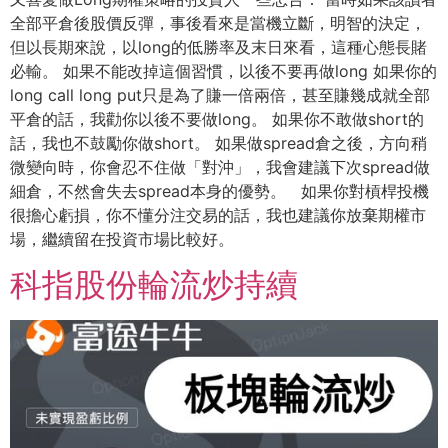
全部平倉後股價反彈，事後看來是當機立斷，明智的決定，
但以長期來說，以long的低勝率及末日來看，這種心態長賭
必輸。 如果不能改掉這個習慣，以後不要再做long 如果你的
long call long put只是為了賺一倍兩倍，甚至賺幾成就全部
平倉的話，我勸你以後不要做long。 如果你不敢做short的
話，我也不鼓勵你做short。 如果做spread倉之後，方向稍
微變向時，你會忍不住做「對沖」，我會建議下次spread做
細倉，不然會失去spread本身的優勢。 如果你對槓桿投機
很擔心虧損，你不懂分注交易的話，我也建議你放棄期權市
場，繼續留在投資市場比較好。
科指股份輪流炒持續