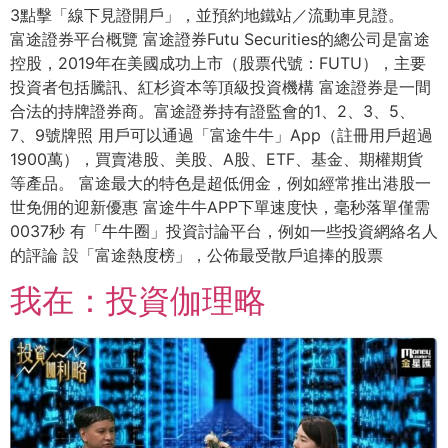
3點擊「線下見證開戶」，並預約地鐵站／流動車見證。
富途證券平台概覽 富途證券Futu Securities的總公司是富途
控股，2019年在美國成功上市（股票代號：FUTU），主要
投資者包括騰訊、紅杉資本等頂級投資機構 富途證券是一間
合法的持牌證券商。富途證券持有證監會的1、2、3、5、
7、9號牌照 用戶可以通過「富途牛牛」App（註冊用戶超過
1900萬），買賣港股、美股、A股、ETF、基金、期權期貨
等產品。 富途最大的特色是超低佣金，例如經常推出港股一
世免佣的迎新優惠 富途牛牛APP下單速度快，毫秒落單僅需
0037秒 有「牛牛圈」投資討論平台，例如一些投資網絡名人
的評論 設「富途熱度榜」，公佈最受散戶追捧的股票
我在：投資伽理略