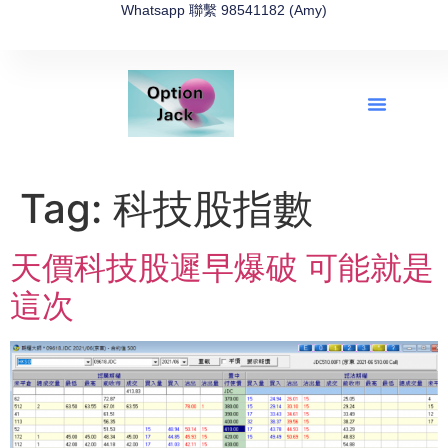
Whatsapp 聯繫 98541182 (Amy)
全新網上期權速成-2026全新版
OptionJack的精選集
富途開戶4選1
富途開戶優惠2026
Tag:
科技股指數
天價科技股遲早爆破 可能就是
這次