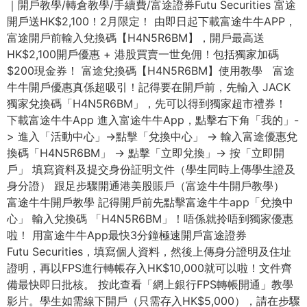
｜開戶教學/轉倉教學/手續費/富途證券Futu Securities 富途
開戶送HK$2,100！2月限定！ 由即日起下載富途牛牛APP，
富途開戶前輸入兌換碼【H4N5R6BM】，開戶最高送
HK$2,100開戶優惠 + 港股買賣一世免佣！包括獨家加碼
$200現金券！ 富途兌換碼【H4N5R6BM】使用教學 富途
牛牛開戶優惠真係超吸引！記得要在開戶前，先輸入 JACK
獨家兌換碼「H4N5R6BM」，先可以得到獨家超市禮券！
下載富途牛牛App 進入富途牛牛App，點擊右下角「我的」-
> 進入「活動中心」->點擊「兌換中心」 -> 輸入富途優惠兌
換碼「H4N5R6BM」 -> 點擊「立即兌換」-> 按「立即開
戶」 填寫資料及提交身份証明文件（學生同時上傳學生證及
身分證） 跟足步驟開通港美股賬戶（富途牛牛開戶教學）
富途牛牛開戶教學 記得開戶前先點擊富途牛牛app「兌換中
心」 輸入兌換碼 「H4N5R6BM」！唔係就拎唔到獨家優惠
啦！ 用富途牛牛App最快3分鐘極速開戶富途證券
Futu Securities，填寫個人資料，然後上傳身分證明及住址
證明，再以FPS進行轉帳存入HK$10,000就可以啦！文件齊
備最快即日批核。 按此查看「網上銀行FPS轉帳開通」教學
影片。學生如需線下開戶（只需存入HK$5,000），請在步驟