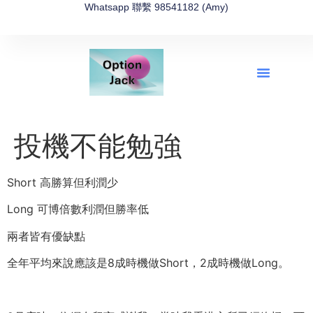
Whatsapp 聯繫 98541182 (Amy)
全新網上期權速成-2026全新版
OptionJack的精選集
富途開戶4選1
富途開戶優惠2026
投機不能勉強
Short 高勝算但利潤少
Long 可博倍數利潤但勝率低
兩者皆有優缺點
全年平均來說應該是8成時機做Short，2成時機做Long。