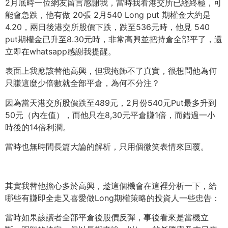
2月底時一位網友留言感謝我，當時我看港交所已經終極，
可
能會急跌，他有做 20張 2月540 Long put 期權金大約是
4.20，兩日後港交所股價下跌，跌至536元時，
他見 540
put期權金已升至8.30元時，非常高興並把持倉全部平了，
還
立即在whatsapp感謝我提醒。
表面上我應該替他高興，但我掩飾不了真實，
很想問他為何
只賺這麼少倍數就全部平倉，為何不分注？
因為當天港交所股價跌至489元，
2月份540元Put最多升到
50元（內在值），而他只在8,
30元平倉賺1倍，而錯過一小
時後的14倍利潤。
當時也無時間長篇大論的解析，只用個微笑表情來回覆。
其實我替他擔心多於高興，趁這個機會在這裡分析一下，
給
哪些有賺即全走又喜愛做Long期權策略的投資人一些忠告：
當時如果該讀者全部平倉後股價反彈，事後看來是當機立