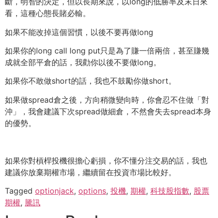
斷，
明智的決定，但以長期來說，以long的低勝率及末日來
看，
這種心態長賭必輸。
如果不能改掉這個習慣，以後不要再做long
如果你的long call long put只是為了賺一倍兩倍，甚至賺幾
成就全部平倉的話，
我勸你以後不要做long。
如果你不敢做short的話，我也不鼓勵你做short。
如果做spread倉之後，方向稍微變向時，你會忍不住做「
對
沖」，我會建議下次spread做細倉，
不然會失去spread本身
的優勢。
如果你對槓桿投機很擔心虧損，你不懂分注交易的話，
我也
建議你放棄期權市場，繼續留在投資市場比較好。
Tagged
optionjack
,
options
,
投機
,
期權
,
科技股指數
,
股票
期權
,
騰訊