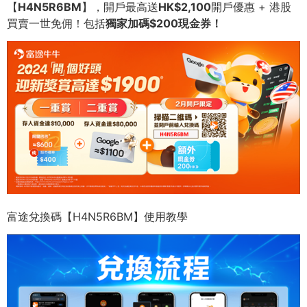
【
H4N5R6BM
】，開戶最高送
HK$2,100
開戶優惠 + 港股
買賣一世免佣！包括
獨家加碼
$200
現金券！
富途兌換碼【H4N5R6BM】使用教學