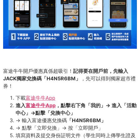
富途牛牛開戶優惠真係超吸引！
記得要在開戶前，先輸入
JACK
獨家兌換碼「
H4N5R6BM
」
，先可以得到獨家超市禮
券！
下載
富途牛牛App
進入
富途牛牛
App
，點擊右下角「我的」
->
進入「活動
中心」
->
點擊「兌換中心」
-> 輸入富途優惠兌換碼
「
H4N5R6BM
」
-> 點擊「立即兌換」-> 按「立即開戶」
填寫資料及提交身份証明文件（學生同時上傳學生證及