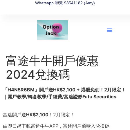
Whatsapp 聯繫 98541182 (Amy)
全新網上期權速成-2026全新版
OptionJack的精選集
富途開戶4選1
富途開戶優惠2026
富途牛牛開戶優惠
2024兌換碼
「
H4N5R6BM
」開戶送
HK$2,100 +
港股免佣！
2
月限定！
｜開戶教學
/
轉倉教學
/
手續費
/
富途證券
Futu Securities
富途開戶送
HK$2,100
！2月限定！
由即日起下載富途牛牛APP，富途開戶前輸入兌換碼