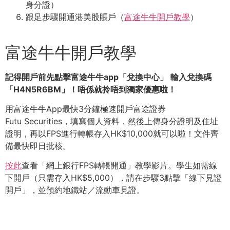
身分證）
跟足步驟開通港美股賬戶（
富途牛牛開戶教學
）
富途牛牛開戶教學
記得開戶前先點擊富途牛牛
app
「兌換中心」
輸入兌換碼
「
H4N5R6BM
」！唔係就拎唔到獨家優惠啦！
用富途牛牛App最快3分鐘極速開戶富途證券
Futu Securities，填寫個人資料，然後上傳身分證明及住址
證明，再以FPS進行轉帳存入HK$10,000就可以啦！文件齊
備最快即日批核。
按此
查看「網上銀行FPS轉帳開通」教學影片。學生如需線
下開戶（只需存入HK$5,000），請在步驟3點擊「線下見證
開戶」，並預約地鐵站／流動車見證。