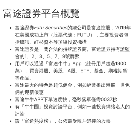
富途證券平台概覽
富途證券
Futu Securities
的總公司是富途控股，2019年
在美國成功上市（股票代號：FUTU），主要投資者包
括騰訊、紅杉資本等頂級投資機構
富途證券是一間合法的持牌證券商。富途證券持有證監
會的1、2、3、5、7、9號牌照
用戶可以通過「富途牛牛」App（註冊用戶超過1900
萬），買賣港股、美股、A股、ETF、基金、期權期貨
等產品。
富途最大的特色是超低佣金，例如經常推出港股一世免
佣的迎新優惠
富途牛牛APP下單速度快，毫秒落單僅需0037秒
有「牛牛圈」投資討論平台，例如一些投資網絡名人的
評論
設「富途熱度榜」，公佈最受散戶追捧的股票