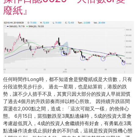
廢紙』
任何時間作Long時，都不知道會是變廢紙或是大倍數，只有
分段追勢見步行步。 過去一星期，也是結算前，港股的跌
勢，讓不少人措手不及，其實只因大部分的投資人早就習慣
了過去4個月的升跌節奏而掉以輕心所致。 因持續升跌區間
震盪在2,000點之間，造成：「這次可能又一樣」的僥倖心
態。 6月15日，當指數跌至3萬點邊緣時，5成的投資大眾會
考慮趁低買入，4成的投資人會繼續持有好倉，有勇氣在3萬
點邊緣作淡倉或止損好倉的不到1成，這就是投資與投機心態