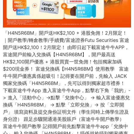
「H4N5R6BM」開戶送HK$2,100 + 港股免佣！2月限定！
｜開戶教學/轉倉教學/手續費/富途證券Futu Securities 富途
開戶送HK$2,100！2月限定！ 由即日起下載富途牛牛APP，
富途開戶前輸入兌換碼【H4N5R6BM】，開戶最高送
HK$2,100開戶優惠 + 港股買賣一世免佣！包括獨家加碼
$200現金券！ 富途兌換碼【H4N5R6BM】使用教學 富途
牛牛開戶優惠真係超吸引！記得要在開戶前，先輸入 JACK
獨家兌換碼「H4N5R6BM」，先可以得到獨家超市禮券！
下載富途牛牛App 進入富途牛牛App，點擊右下角「我的」-
> 進入「活動中心」->點擊「兌換中心」 -> 輸入富途優惠兌
換碼「H4N5R6BM」 -> 點擊「立即兌換」-> 按「立即開
戶」 填寫資料及提交身份証明文件（學生同時上傳學生證及
身分證） 跟足步驟開通港美股賬戶（富途牛牛開戶教學）
富途牛牛開戶教學 記得開戶前先點擊富途牛牛app「兌換中
心」 輸入兌換碼 「H4N5R6BM」！唔係就拎唔到獨家優惠