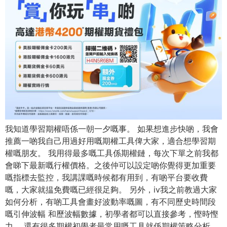
我知道學習期權唔係一朝一夕嘅事。 如果想進步快啲，我會
推薦一啲我自己用過好用嘅期權工具俾大家，適合想學習期
權嘅朋友。 我用得最多嘅工具係期權鏈，每次下單之前我都
會睇下最新嘅行權價格。之後仲可以設定啲你覺得更加重要
嘅指標去監控，我講課嘅時候都有用到，有啲平台要收費
嘅，大家就揾免費嘅已經很足夠。 另外，iv我之前教過大家
如何分析，有啲工具會畫好波動率嘅圖，有不同歷史時間段
嘅引伸波幅 和歷波幅數據，初學者都可以直接參考，慳時慳
力。 還有很多期權初學者最常用嘅工具就係期權策略分析，