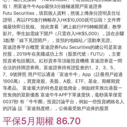
啦！ 用富途牛牛App最快3分鐘極速開戶富途證券
Futu Securities，填寫個人資料，然後上傳身分證明及住址
證明，再以FPS進行轉帳存入HK$10,000就可以啦！文件齊
備最快即日批核。 按此查看「網上銀行FPS轉帳開通」教學
影片。學生如需線下開戶（只需存入HK$5,000），請在步驟
3點擊「線下見證開戶」，並預約地鐵站／流動車見證。
富途證券平台概覽 富途證券Futu Securities的總公司是富途
控股，2019年在美國成功上市（股票代號：FUTU），主要
投資者包括騰訊、紅杉資本等頂級投資機構 富途證券是一間
合法的持牌證券商。富途證券持有證監會的1、2、3、5、
7、9號牌照 用戶可以通過「富途牛牛」App（註冊用戶超過
1900萬），買賣港股、美股、A股、ETF、基金、期權期貨
等產品。 富途最大的特色是超低佣金，例如經常推出港股一
世免佣的迎新優惠 富途牛牛APP下單速度快，毫秒落單僅需
0037秒 有「牛牛圈」投資討論平台，例如一些投資網絡名人
的評論 設「富途熱度榜」，公佈最受散戶追捧的股票
平保5月期權 86.70