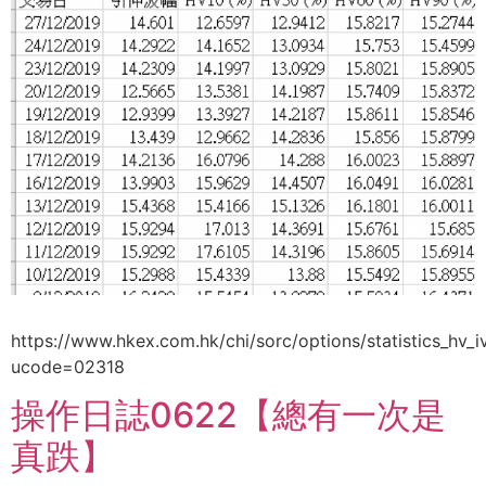
https://www.hkex.com.hk/chi/sorc/options/statistics_hv_i
ucode=02318
操作日誌0622【總有一次是
真跌】