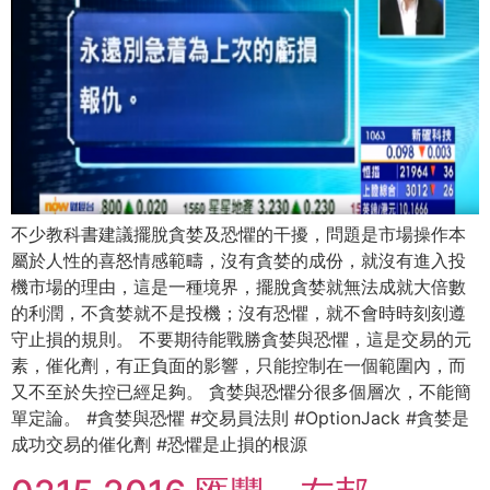
不少教科書建議擺脫貪婪及恐懼的干擾，問題是市場操作本
屬於人性的喜怒情感範疇，沒有貪婪的成份，就沒有進入投
機市場的理由，這是一種境界，擺脫貪婪就無法成就大倍數
的利潤，不貪婪就不是投機；沒有恐懼，就不會時時刻刻遵
守止損的規則。 不要期待能戰勝貪婪與恐懼，這是交易的元
素，催化劑，有正負面的影響，只能控制在一個範圍內，而
又不至於失控已經足夠。 貪婪與恐懼分很多個層次，不能簡
單定論。 #貪婪與恐懼 #交易員法則 #OptionJack #貪婪是
成功交易的催化劑 #恐懼是止損的根源