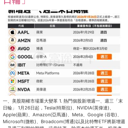
⼀、美股期權市場重⼤變⾰ 1. 熱⾨個股新增週⼀、週三「末
⽇輪」 1⽉26⽇起，Tesla(特斯拉)、NVIDIA(英偉達)、
Apple(蘋果)、Amazon(亞⾺遜)、Meta、Google (⾕歌)、
Microsoft(微軟)、Broadcom(博通)以及⽐特幣ETF將新增週