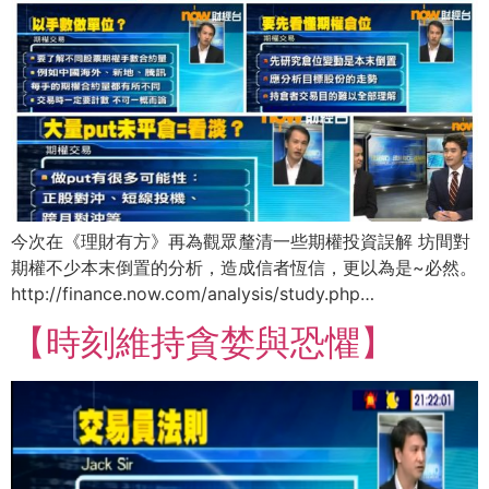
今次在《理財有方》再為觀眾釐清一些期權投資誤解 坊間對
期權不少本末倒置的分析，造成信者恆信，更以為是~必然。
http://finance.now.com/analysis/study.php…
【時刻維持貪婪與恐懼】