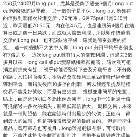
250及240即月long put，尤其是受夠了過去3個月Long put
call變廢紙的經歷後。 另一個例子是平保，long put 所獲得
的倍數利潤僅次於港交所，79元時，6月75put只是0.15附
近，昨天最低70.50元，內在值4.5元，也是連續第4個月在結
算日或之前一日急跌，而成就大倍數利潤，所以即使錯過港
交所的Long put，也不該錯過平保，這就是節奏效應的捕
捉。 連一向變動不大的中人壽，long put 分日平均平倉價也
有7倍之多。 這次long put雖有很大的倍數利潤，但過去3個
多月以來，long call 或put變廢紙機率卻偏高， 這次剛可抵
消之前損失有餘， 視乎你能否堅持下去及分段平倉，不分段
的話，又怕得而復失，很容易會在獲利三至四倍時已經全部
獲利平倉，而錯失後面10多倍的利潤，所以我經常提及期權
交易不能見好就收，而是有盡須盡。 投機並非簡單的複製，
貼上，而是必須明白盈虧比例及勝率，long中一次超過十倍
可抵銷過去多次的損失，勝率低卻倍數大。 期權交易，本來
就是一種期望值，能在錯誤時付出最少的代價；正確時，得
到最大的回報，也是期權投機交易的最終目的。 但這些衍生
產品，既可載舟也可覆舟，long雖是虧損有限，可博取倍
數，不能沈迷於大倍數而胡亂押注，將損失有限變成注碼無