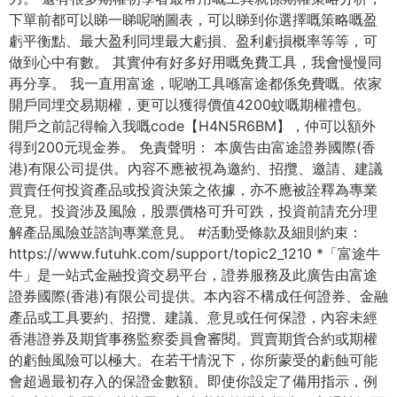
下單前都可以睇一睇呢啲圖表，可以睇到你選擇嘅策略嘅盈
虧平衡點、最大盈利同埋最大虧損、盈利虧損概率等等，可
做到心中有數。 其實仲有好多好用嘅免費工具，我會慢慢同
再分享。 我一直用富途，呢啲工具喺富途都係免費嘅。依家
開戶同埋交易期權，更可以獲得價值4200蚊嘅期權禮包。
開戶之前記得輸入我嘅code【H4N5R6BM】，仲可以額外
得到200元現金券。 免責聲明： 本廣告由富途證券國際(香
港)有限公司提供。內容不應被視為邀約、招攬、邀請、建議
買賣任何投資產品或投資決策之依據，亦不應被詮釋為專業
意見。投資涉及風險，股票價格可升可跌，投資前請充分理
解產品風險並諮詢專業意見。 #活動受條款及細則約束：
https://www.futuhk.com/support/topic2_1210 *「富途牛
牛」是一站式金融投資交易平台，證券服務及此廣告由富途
證券國際(香港)有限公司提供。本內容不構成任何證券、金融
產品或工具要約、招攬、建議、意見或任何保證，內容未經
香港證券及期貨事務監察委員會審閱。買賣期貨合約或期權
的虧蝕⾵險可以極⼤。在若⼲情況下，你所蒙受的虧蝕可能
會超過最初存⼊的保證⾦數額。即使你設定了備⽤指⽰，例