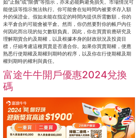
如“⽌蝕”或“限價”等指⽰，亦未必能夠避免損失。市場情況可
能使該等指⽰無法執⾏。你可能會在短時間內被要求存⼊額
外的保證⾦。假如未能在指定的時間內提供所需數額，你的
未平倉合約可能會被平倉。然⽽，你仍然要對你的帳戶內任
何因此⽽出現的短⽋數額負責。因此，你在買賣前應研究及
理解期貨合約及期權，以及根據本⾝的財政狀況及投資⽬
標，仔細考慮這種買賣是否適合你。如果你買賣期權，便應
熟悉⾏使期權及期權到期時的程序，以及你在⾏使期權及期
權到期時的權利與責任。
富途牛牛開戶優惠2024兌換
碼