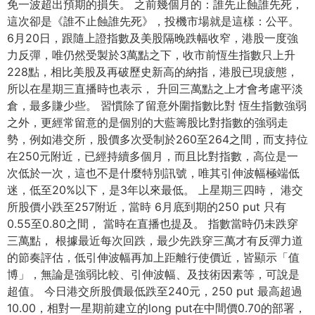
免一波超出預期的損失。 之前幾個月的：誰先止蝕誰先死，
這次卻是《誰不止蝕誰先死》，投機市場就是這樣：公平。
6月20日，跟隨上證指數及美股隔晚跌幅收窄，港股一度強
力反彈，唯仍然受製於3萬點之下，收市前恆生指數只上升
228點，相比美股及再破歷史新高的納指，港股已現疲態，
所以在星期三直播時也表示， 升回三萬點之上才會考慮平淡
倉，最多賺少些。 習慣除了留意外圍指數比對 恆生指數強弱
之外，更經常留意的是個別的大藍籌股比對指數的強弱走
勢，例如港交所，股價多次受制於260至264之間，而支持位
在250元附近，已經持續多個月，而且比對指數，高位是一
次低於一次，這也不是什麼特別訊號，唯其引伸波幅極端低
迷，低至20%以下，是3年以來最低。 上星期三四時， 港交
所股價小跌至257附近，當時 6月底到期的250 put 只有
0.55至0.80之間， 當時在直播也提及。 指數當時仍未跌穿
三萬點， 根據最近每次回跌，最少先跌穿三萬才有反彈力道
的節奏評估，低引伸波幅再加上距離行使價近，皆顯示「值
博」，無論是強弱比較、引伸波幅、及技術因素等，可說是
超值。 今日港交所股價最低跌至240元，250 put 最高超過
10.00，相對一星期前建立的long put在中間價0.70的部署，