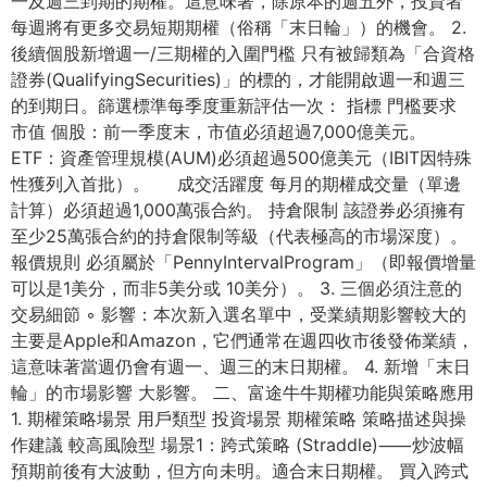
⼀及週三到期的期權。這意味著，除原本的週五外，投資者
每週將有更多交易短期期權（俗稱「末⽇輪」）的機會。 2.
後續個股新增週⼀/三期權的⼊圍⾨檻 只有被歸類為「合資格
證券(QualifyingSecurities)」的標的，才能開啟週⼀和週三
的到期⽇。篩選標準每季度重新評估⼀次： 指標 ⾨檻要求
市值 個股：前⼀季度末，市值必須超過7,000億美元。
ETF：資產管理規模(AUM)必須超過500億美元（IBIT因特殊
性獲列⼊⾸批）。 成交活躍度 每⽉的期權成交量（單邊
計算）必須超過1,000萬張合約。 持倉限制 該證券必須擁有
⾄少25萬張合約的持倉限制等級（代表極⾼的市場深度）。
報價規則 必須屬於「PennyIntervalProgram」（即報價增量
可以是1美分，⽽⾮5美分或 10美分）。 3. 三個必須注意的
交易細節 ◦ 影響：本次新⼊選名單中，受業績期影響較⼤的
主要是Apple和Amazon，它們通常在週四收市後發佈業績，
這意味著當週仍會有週⼀、週三的末⽇期權。 4. 新增「末⽇
輪」的市場影響 ⼤影響。 ⼆、富途⽜⽜期權功能與策略應⽤
1. 期權策略場景 ⽤戶類型 投資場景 期權策略 策略描述與操
作建議 較⾼⾵險型 場景1：跨式策略 (Straddle)⸺炒波幅
預期前後有⼤波動，但⽅向未明。適合末⽇期權。 買⼊跨式