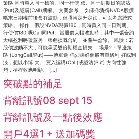
策略 同時買⼊同⼀標的、同⼀⾏使 價、同⼀到期⽇的認沽
(Put)及認購(Call)期權。 ⽂案參考： 如果你覺得NVDA股價
喺末⽇期權前後會有波動，但唔肯定升定跌，可以考慮跨式
策略。 操作：假設NVDA現價180，同時買⼊同⼀⽇到期、
⾏使價180 嘅Call同Put。當股價⼤幅波動時，其中⼀張合約
⼤幅盈利將覆蓋另⼀張虧損嘅合約，並產⽣盈餘。 ⾵險：若
股價波動不⼤，可能承受雙倍期權⾦損失。 場景2：單邊策
略 (LongCall/Put)⸺博單邊 強烈睇好個股有單邊利 好或利
淡，想以⼩博 ⼤。 買⼊認購(Call)或認沽(Put) ⽅向性強
烈，槓桿效應明顯。 […]
突破點的補足
背離訊號08 sept 15
背離訊號及一點後效應
開戶4選1 + 送加碼獎