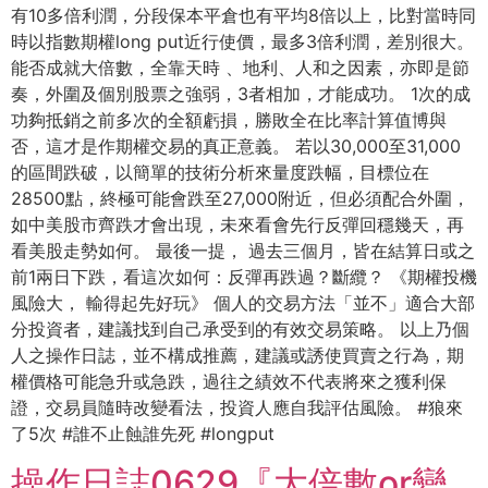
有10多倍利潤，分段保本平倉也有平均8倍以上，比對當時同
時以指數期權long put近行使價，最多3倍利潤，差別很大。
能否成就大倍數，全靠天時 、地利、人和之因素，亦即是節
奏，外圍及個別股票之強弱，3者相加，才能成功。 1次的成
功夠抵銷之前多次的全額虧損，勝敗全在比率計算值博與
否，這才是作期權交易的真正意義。 若以30,000至31,000
的區間跌破，以簡單的技術分析來量度跌幅，目標位在
28500點，終極可能會跌至27,000附近，但必須配合外圍，
如中美股市齊跌才會出現，未來看會先行反彈回穩幾天，再
看美股走勢如何。 最後一提， 過去三個月，皆在結算日或之
前1兩日下跌，看這次如何：反彈再跌過？斷纜？ 《期權投機
風險大， 輸得起先好玩》 個人的交易方法「並不」適合大部
分投資者，建議找到自己承受到的有效交易策略。 以上乃個
人之操作日誌，並不構成推薦，建議或誘使買賣之行為，期
權價格可能急升或急跌，過往之績效不代表將來之獲利保
證，交易員隨時改變看法，投資人應自我評估風險。 #狼來
了5次 #誰不止蝕誰先死 #longput
操作日誌0629『大倍數or變