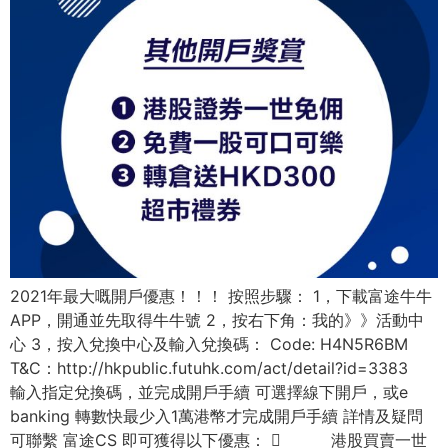
2021年最大嘅開戶優惠！！！ 按照步驟： 1，下載富途牛牛
APP，開通並先取得牛牛號 2，按右下角：我的》》活動中
心 3，按入兌換中心及輸入兌換碼： Code: H4N5R6BM
T&C：http://hkpublic.futuhk.com/act/detail?id=3383
輸入指定兌換碼，並完成開戶手續 可選擇線下開戶，或e
banking 轉數快最少入1萬港幣才完成開戶手續 詳情及疑問
可聯繫 富途CS 即可獲得以下優惠：  港股買賣一世