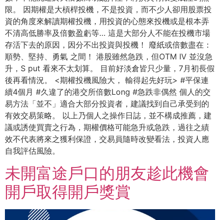
限。 因期權是大槓桿投機，不是投資，而不少人卻用股票投
資的角度來解讀期權投機，用投資的心態來投機或是根本弄
不清高低勝率及倍數盈虧等… 這是大部分人不能在投機市場
存活下去的原因，因分不出投資與投機！ 廢紙或倍數盡在：
順勢、堅持、勇氣 之間！ 港股雖然急跌，但OTM IV 並沒急
升，S put 看來不太划算。 目前好淡倉皆只少量，7月初長假
後再看情況。 <期權投機風險大， 輸得起先好玩> #平保連
續4個月 #久違了的港交所倍數Long #急跌非偶然 個人的交
易方法「並不」適合大部分投資者，建議找到自己承受到的
有效交易策略。 以上乃個人之操作日誌，並不構成推薦，建
議或誘使買賣之行為，期權價格可能急升或急跌，過往之績
效不代表將來之獲利保證，交易員隨時改變看法，投資人應
自我評估風險。
未開富途戶口的朋友趁此機會
開戶取得開戶獎賞