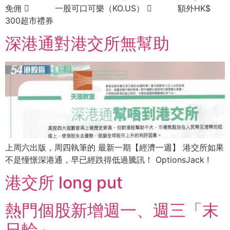
免佣  一股可口可樂（KO.US）  額外HK$
300超市禮券
深港通對港交所無幫助
上周六出版，周四執筆的 最新一期【經濟一週】 港交所如果
不是憧憬深港通，早已經跌得低過騰訊！ OptionsJack !
港交所 long put
熱⾨個股新增週⼀、週三「末
⽇輪」