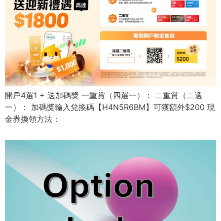
開戶4選1 + 送加碼獎 一重賞（四選一）： 二重賞（二選
一）： 加碼獎輸入兌換碼【H4N5R6BM】可獲額外$200 現
金券換領方法：