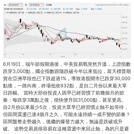
6月19日，端午節假期過後，中美貿易戰突然升溫，上證指數
跌穿3,000點，國企指數跟隨跌破今年以來低位，當天標普期
貨在亞洲早段也已下跌超過1%，導致港股開市已跌穿30,000
點後，一路向南，終場低收832點，是自二月份以來最大單
日跌幅。 當時大部份投資人因早已經習慣了前幾個月的節
奏：每跌穿3萬點之後，很快便升回31,000點，甚至更高。
自2月份以來最少5次，投資大眾早已經習慣止蝕不如等待，
但區間震盪已達4個月之久，可能永遠持續一成不變的節奏？
區間盤整走勢越久，後繼的爆發力越大，無論是跌破或升
破。 追勢交易員很容易在這種震盪中來回止蝕，為的只是避