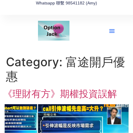
Whatsapp 聯繫 98541182 (Amy)
全新網上期權速成-2026全新版
OptionJack的精選集
富途開戶4選1
富途開戶優惠2026
Category:
富途開戶優
惠
《理財有方》期權投資誤解