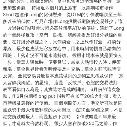
之間的分別，敢加淡倉的，當中包含著追勢策略的堅持，還
要加些勇氣。 持續近四個月的上落市，股票期權市場作
Short超逾作Long的比例懸殊，從OTM的引伸波幅跌至三年
多以來的低位，可見市場作Long投機或避險的交易甚少，這
一改過往OTM引伸波幅必高於價平ATM的傳統，這給了Long
的一個終極反攻「空門」良機。 我經常提及好淡分界線的重
要，在好淡分界線之下，只作淡倉，之上只作好倉，好淡分
界線，最少也應該把它放在心中，用來時刻警惕自己錯向的
風險，上落市況不可能永遠持續。 投機市場本來就是要快人
一步，當眾人猶豫時，便要嘗試，當眾人熱情投入時，便須
離場，當全世界皆看升時便要反向交易，當全人類悲觀時便
反彈。 全職交易員最基本應該做到的是獨立思考及保持「 眾
人皆醉我獨醒」的思維。 這是「反散戶」心態的交易法則，
表面看似自以為是，其實這才是成敗關鍵。 6月份的這次急
跌，作6月份期權long put 指數可有10至20倍之利潤，看入
市時機及選擇的行使價。 而個別股份方面，港交所可說是這
波跌勢中最大倍數利潤的大藍籌股，在20至30倍之間，不是
港交所跌幅最大，而是起步下跌時，引伸波幅是四年來最
低，才造就大倍數利潤。 很少人會在跌破250元之前，作