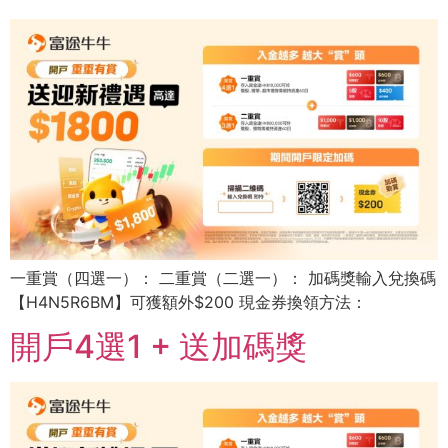
一重賞（四選一）： 二重賞（二選一）： 加碼獎輸入兌換碼
【H4N5R6BM】可獲額外$200 現金券換領方法：
開戶4選1 + 送加碼獎