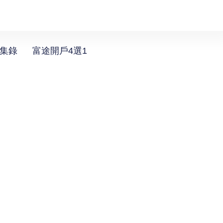
選集錄
富途開戶4選1