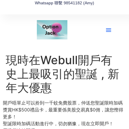
Whatsapp 聯繫 98541182 (Amy)
全新網上期權速成-2026全新版
OptionJack的精選集
富途開戶4選1
富途開戶優惠2026
現時在Webull開戶有
史上最吸引的聖誕 , 新
年大優惠
開戶唔單止可以拎到一千蚊免費股票，
仲送您聖誕限時加碼
獎賞HK$500禮品卡，
最重要係美股交易真$0佣，讓您慳得
更多！
聖誕限時加碼活動進行中，切勿猶豫，現在立即開戶！