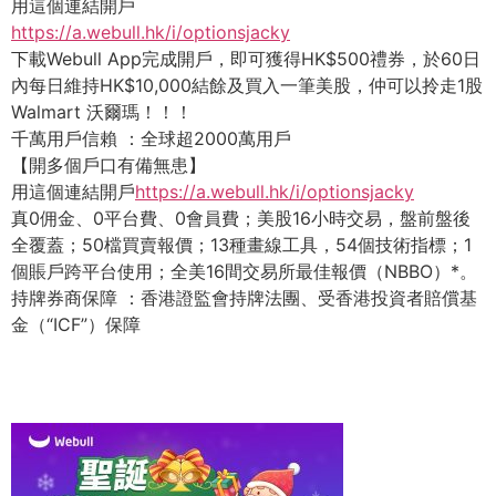
用這個連結開戶
https://a.webull.hk/i/
optionsjacky
下載Webull App完成開戶，即可獲得HK$500禮券，
於60日
內每日維持HK$10,000結餘及買入一筆美股，
仲可以拎走1股
Walmart 沃爾瑪！！！
千萬用戶信賴 ：全球超2000萬用戶
【開多個戶口有備無患】
用這個連結開戶
https://a.webull.hk/i/
optionsjacky
真0佣金、0平台費、0會員費；美股16小時交易，
盤前盤後
全覆蓋；50檔買賣報價；13種畫線工具，
54個技術指標；1
個賬戶跨平台使用；
全美16間交易所最佳報價（NBBO）*。
持牌券商保障 ：香港證監會持牌法團、受香港投資者賠償基
金（“ICF”）保障