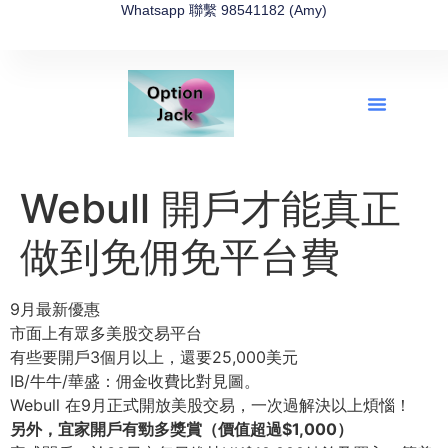
Whatsapp 聯繫 98541182 (Amy)
全新網上期權速成-2026全新版
OptionJack的精選集
富途開戶4選1
富途開戶優惠2026
Webull 開戶才能真正
做到免佣免平台費
9月最新優惠
市面上有眾多美股交易平台
有些要開戶3個月以上，還要25,000美元
IB/牛牛/華盛：佣金收費比對見圖。
Webull 在9月正式開放美股交易，一次過解決以上煩惱！
另外，宜家開戶有勁多獎賞（價值超過$1,000）