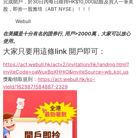
完成開戶，於30日內每日維持HK$10,
000結餘及買入一筆美
股，即拎一股雅培（ABT NYSE）！！！
Webull
在美國是十分有名的證券行, 用戶>2000萬，大家可以放心
使用。
大家只要用這條link 開戶即可：
https://act.webull.hk/actv2/
invitation/hk/landing.html?
inviteCode=oaWuxBqXHHiO&
inviteSource=wb_kol_us
獎勵領取規則：
https://act.webull.hk/
ko-
yield/1629871584887-2329