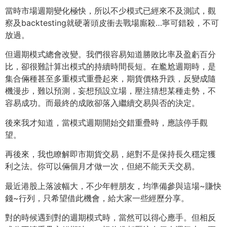
當時市場週期變化極快，所以不少模式已經來不及測試，觀
察及ba
cktesting就硬著頭皮衝去戰場廝殺…寧可錯殺，不可
放過
。
但週期模式總會改變。我們很容易知道勝敗比率及盈虧百分
比，卻很
難計算出模式的持續時間長短。在尷尬週期時，是
集合倆種甚至多重
模式重疊起來，期貨價格升跌，反變成隨
機漫步，難以預測，妄想預
設立場，壓注猜想某種走勢，不
容易成功。而最終的成敗卻落入繼續
交易與否的決定。
後來我才知道，當模式週期開始交錯重疊時，應該停手觀
望。
再後來，我也瞭解即市期貨交易，絕對不是保持長久穩定獲
利之法。
你可以倆個月才做一次，但絕不能天天交易。
最近港股上落波幅大，不少年輕朋友，均準備參與這場~賺快
錢~行
列，只希望借此機會，給大家一些經歷分享。
對的時候遇到對的週期模式時，當然可以得心應手。但相反