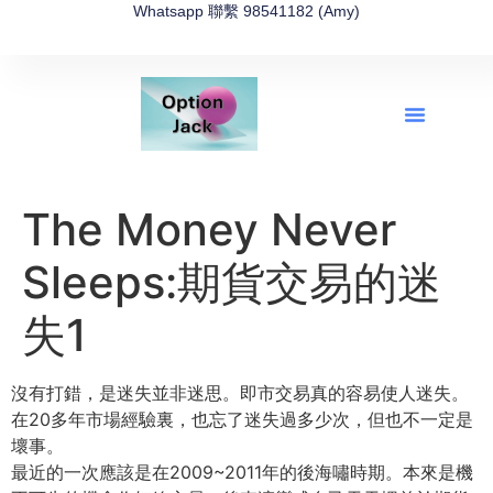
Whatsapp 聯繫 98541182 (Amy)
全新網上期權速成-2026全新版
OptionJack的精選集
富途開戶4選1
富途開戶優惠2026
The Money Never
Sleeps:期貨交易的迷
失1
沒有打錯，是迷失並非迷思。即市交易真的容易使人迷失。
在20多
年市場經驗裏，也忘了迷失過多少次，但也不一定是
壞事。
最近的一次應該是在2009~2011年的後海嘯時期。本來是機