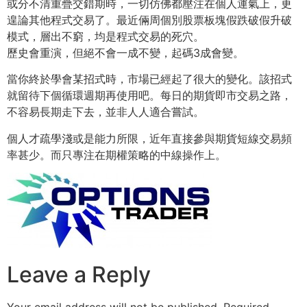
或分不清
重疊交錯期時，一切仿佛都壓注在個人運氣上，更
遑論其他程式交易
了。最近倆周個別股票板塊假跌破假升破
模式，層出不窮，均是程式
交易的死穴。
歷史會重演，但絕不會一成不變，起碼3成會變。
當你終於學會某招式時，市場已經起了很大的變化。該招式
就留待下
個循環週期再使用吧。每日的期貨即市交易之路，
不容易長期走下去
，並非人人適合嘗試。
個人才疏學淺或是能力所限，近年直接參與期貨短線交易頻
率甚少。
而只專注在期權策略的中線操作上。
Leave a Reply