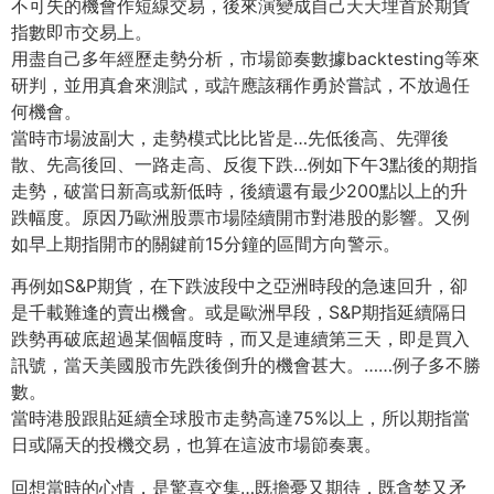
不可失的機會作短線交易，後來演變成自己天天埋首於期貨
指數即市
交易上。
用盡自己多年經歷走勢分析，市場節奏數據backtesting
等來
研判，並用真倉來測試，或許應該稱作勇於嘗試，不放過任
何機
會。
當時市場波副大，走勢模式比比皆是…先低後高、先彈後
散、先高後
回、一路走高、反復下跌…例如下午3點後的期指
走勢，破當日新高
或新低時，後續還有最少200點以上的升
跌幅度。原因乃歐洲股票
市場陸續開市對港股的影響。又例
如早上期指開市的關鍵前15分鐘
的區間方向警示。
再例如S&P期貨，在下跌波段中之亞洲時段的急速回升，卻
是千載
難逢的賣出機會。或是歐洲早段，S&P期指延續隔日
跌勢再破底超
過某個幅度時，而又是連續第三天，即是買入
訊號，當天美國股市先
跌後倒升的機會甚大。……例子多不勝
數。
當時港股跟貼延續全球股市走勢高達75%以上，所以期指當
日或隔
天的投機交易，也算在這波市場節奏裏。
回想當時的心情，是驚喜交集…既擔憂又期待，既貪婪又矛