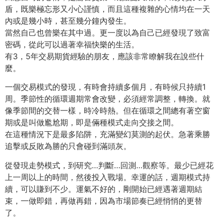
盾，既樂
極忘形又小心謹慎，而且這種複雜的心情均在一天
內或是幾小時，甚
至幾分鐘內發生。
當然自己也曾樂在其中過。更一度以為自己已經發現了致富
密碼，從
此可以過著幸福快樂的生活。
有3，5年交易期貨經驗的朋友，應該非常瞭解我在說些什
麼。
一個交易模式的發現，有時會持續多個月，有時候只持續1
周。季節
性的循環週期常會改變，必須經常調整，轉換。就
像季節間的交替一
樣，時冷時熱。但在循環之間總有著空窗
期或是叫做尷尬期，即是倆
種模式走向交接之間。
在這種情況下是最多陷阱，充滿變幻莫測的起伏。急著乘勝
追擊或反
敗為勝的只會碰到滿頭灰。
從發現走勢模式，到研究…判斷…回測…觀察等。最少已經花
上一周
以上的時間，然後投入戰場。幸運的話，週期模式持
續，可以賺到不
少。運氣不好的，剛開始已經遇著週期結
束，一做即錯，再做再錯，
因為市場節奏已經悄悄的更替
了。