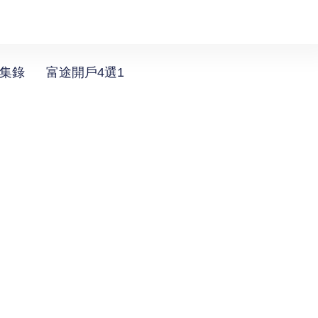
選集錄
富途開戶4選1