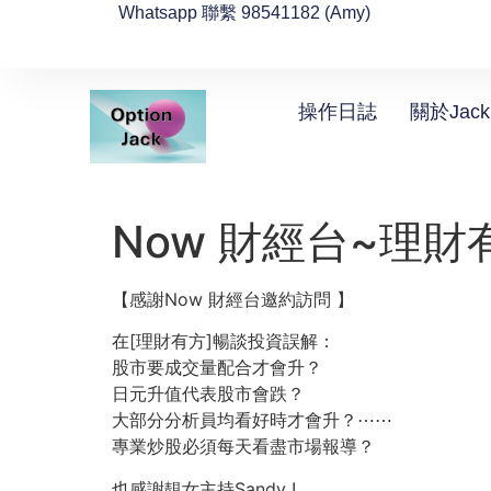
Whatsapp 聯繫 98541182 (Amy)
操作日誌
關於Jack
Now 財經台~理財
【感謝Now 財經台邀約訪問 】
在[理財有方]暢談投資誤解：
股市要成交量配合才會升？
日元升值代表股市會跌？
大部分分析員均看好時才會升？
⋯⋯
專業炒股必須每天看盡市場報導？
也感謝靚女主持Sandy !