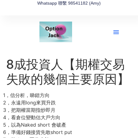
Whatsapp 聯繫 98541182 (Amy)
全新網上期權速成-2026全新版
OptionJack的精選集
富途開戶4選1
富途開戶優惠2026
8成投資人【期權交易
失敗的幾個主要原因】
1，信分析，睇錯方向
2，永遠用long來買升跌
3，把期權當期指炒即月
4，看倉位變動估大戶方向
5，以為Naked short 會破產
6，準備好錢接貨先敢short put