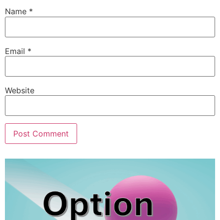
Name
*
Email
*
Website