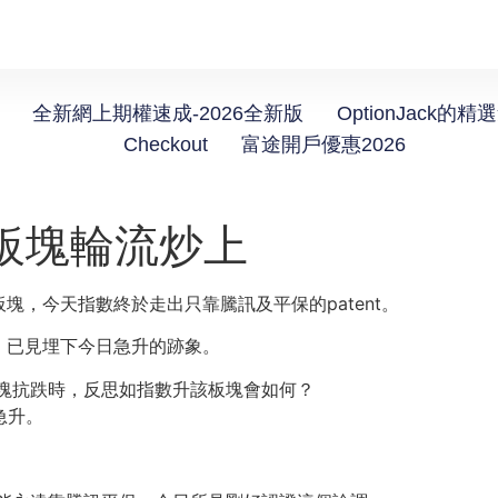
全新網上期權速成-2026全新版
OptionJack的精
Checkout
富途開戶優惠2026
】板塊輪流炒上
，今天指數終於走出只靠騰訊及平保的patent。
，已見埋下今日急升的跡象。
塊抗跌時，反思如指數升該板塊會如何？
急升。