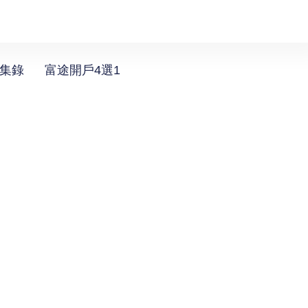
選集錄
富途開戶4選1