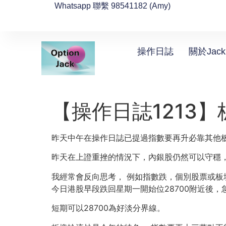
Whatsapp 聯繫 98541182 (Amy)
操作日誌
關於Jack
【操作日誌1213
昨天中午在操作日誌已提過指數要再升必靠其他板塊
昨天在上證重挫的情況下，內銀股仍然可以守穩
我經常會反向思考， 例如指數跌，個別股票或板
今日港股早段跌回星期一開始位28700附近後，
短期可以28700為好淡分界線。