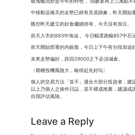
板塊輪流炒是今年的特色， 指數要再上三萬點
中移動這兩天的走勢已經有見底跡象，昨天開始
匯控昨天建立的好倉繼續持有，今天沒有加注。
前天入市的883中海油， 今日幅度跑輸857中
前天開始部署的內銀股，今日上下午有分段加追
未來走勢偏好，跌回29000之下必須減倉。
〈期權投機風險大，輸得起先好玩〉
個人的交易方法「並不」適合大部分投資者，建
以上乃個人之操作日誌，並不構成推薦，建議或
自我評估風險。
Leave a Reply