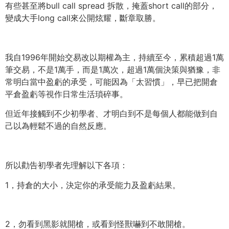
有些甚至將bull call spread 拆散，掩蓋short call的部分，
變成大手long call來公開炫耀，斷章取勝。
我自1996年開始交易改以期權為主，持續至今，
累積超過1萬
筆交易，不是1萬手，而是1萬次，
超過1萬個決策與猶豫，非
常明白當中盈虧的承受，可能因為「
太習慣」，早已把開倉
平倉盈虧等視作日常生活瑣碎事。
但近年接觸到不少初學者、
才明白到不是每個人都能做到自
己以為輕鬆不過的自然反應。
所以勸告初學者先理解以下各項：
1，持倉的大小，決定你的承受能力及盈虧結果。
2，勿看到黑影就開槍，或看到怪獸嚇到不敢開槍。