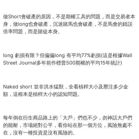
做Short會破產的原因，不是期權工具的問題，
而是交易者本
身，做long也會破產，沉迷賭馬也會破產，
不是馬會的錯誤
倍率問題，而是賭徒本身。
long 虧損有限？但偏偏long 有平均77%虧損(這是根據Wall
Street Journal多年前作標普500期權的平均15年統計)
Naked short 並非洪水猛獸，全看槓桿大小及壓注多少金
額，
這根本是槓桿大小的認知問題。
每年倒在衍生商品路上的「大戶」們也不少，勿神話大戶們
的能耐，
市場絕對公平，看你站在那一個方位，風險無處不
在，
沒有一種投資是沒有風險的。