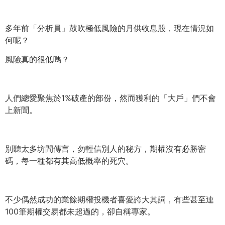
多年前「分析員」鼓吹極低風險的月供收息股，現在情況如
何呢？
風險真的很低嗎？
人們總愛聚焦於1%破產的部份，然而獲利的「大戶」
們不會
上新聞。
別聽太多坊間傳言，勿輕信別人的秘方，期權沒有必勝密
碼，
每一種都有其高低概率的死穴。
不少偶然成功的業餘期權投機者喜愛誇大其詞，
有些甚至連
100筆期權交易都未超過的，卻自稱專家。