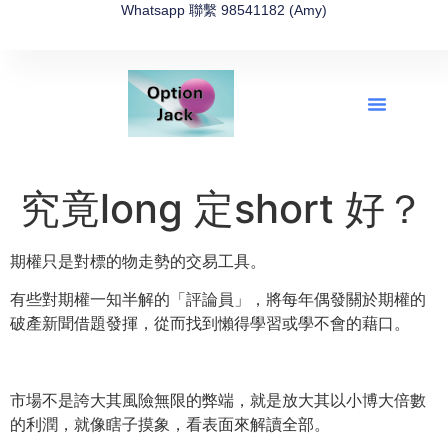
Whatsapp 聯繫 98541182 (Amy)
全新網上期權速成-2026全新版
OptionJack的精選集
富途開戶4選1
富途開戶優惠2026
究竟long 定short 好？
期權只是對標的物走勢的交易工具。
有些對期權一知半解的「評論員」，
將每年偶發關於期權的
破產新聞借題發揮，
從而找到懶得學習或學不會的藉口。
市場不是誇大其風險無限的弊端，就是放大其以小博大倍數
的利潤，
就像瞎子摸象，看表面來解讀全部。