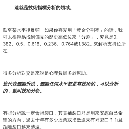
這就是技術指標分析的領域。
跌至某水平後反彈，如果你喜愛用「黃金分割率」的話，
我
可以很輕易找到偏見的歷史高低位來「分割」，究竟是0.
382、0.5、0.618、0.236、0.764或1.
382…來解析支持位所
在。
很多分析對交是來說是心理負擔多於幫助。
這代表無論升跌，無論任何水平都是有技術的，可以分析
的，
就叫技術分析。
有些分析說一定會補裂口，
其實補裂口只是用來安慰自己希
望的方向，
過去十年有多少股票或指數還未有補裂口？而且
距離裂口越來越遠。