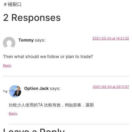
＃補裂口
2 Responses
2021-03-24 at 14:21:32
Tommy
says:
Then what should we follow or plan to trade?
Reply
2021-03-24 at 20:11:57
Option Jack
says:
比較少人使用的TA 比較有效，例如節奏，週期
Reply