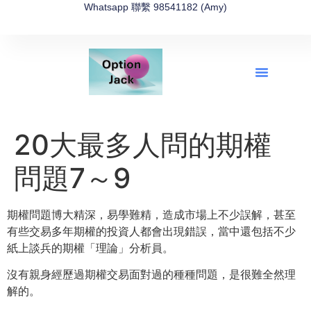
Whatsapp 聯繫 98541182 (Amy)
全新網上期權速成-2026全新版
OptionJack的精選集
富途開戶4選1
富途開戶優惠2026
20大最多人問的期權
問題7～9
期權問題博大精深，易學難精，造成市場上不少誤解，
甚至
有些交易多年期權的投資人都會出現錯誤，
當中還包括不少
紙上談兵的期權「理論」分析員。
沒有親身經歷過期權交易面對過的種種問題，是很難全然理
解的。