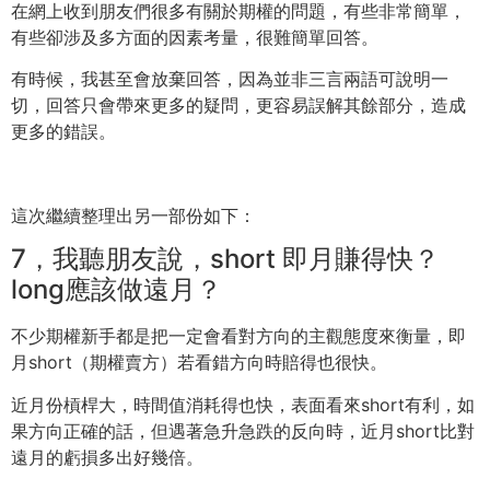
在網上收到朋友們很多有關於期權的問題，有些非常簡單，
有些卻涉及多方面的因素考量，很難簡單回答。
有時候，我甚至會放棄回答，因為並非三言兩語可說明一
切，
回答只會帶來更多的疑問，更容易誤解其餘部分，造成
更多的錯誤。
這次繼續整理出另一部份如下：
7，我聽朋友說，short 即月賺得快？
long應該做遠月？
不少期權新手都是把一定會看對方向的主觀態度來衡量，
即
月short（期權賣方）若看錯方向時賠得也很快。
近月份槓桿大，時間值消耗得也快，表面看來short有利，
如
果方向正確的話，但遇著急升急跌的反向時，
近月short比對
遠月的虧損多出好幾倍。