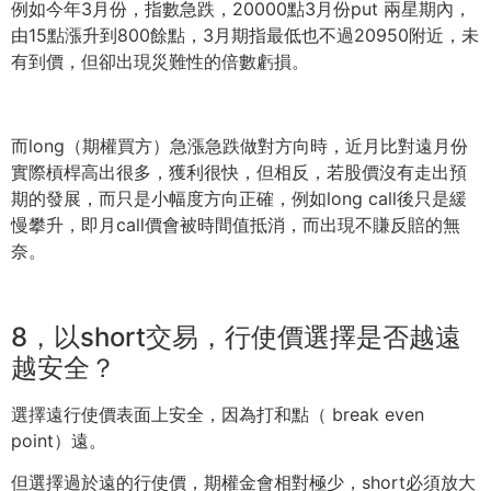
例如今年3月份，指數急跌，20000點3月份put 兩星期內，
由15點漲升到800餘點，
3月期指最低也不過20950附近，未
有到價，
但卻出現災難性的倍數虧損。
而long（期權買方）急漲急跌做對方向時，
近月比對遠月份
實際槓桿高出很多，獲利很快，但相反，
若股價沒有走出預
期的發展，而只是小幅度方向正確，例如long call後只是緩
慢攀升，即月call價會被時間值抵消，
而出現不賺反賠的無
奈。
8，以short交易，行使價選擇是否越遠
越安全？
選擇遠行使價表面上安全，因為打和點（ break even
point）遠。
但選擇過於遠的行使價，期權金會相對極少，
short必須放大