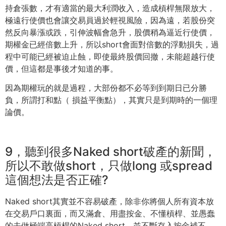
持倉張數，才有適當的最大利潤收入，
造成槓桿無限放大，
極遠行使價也會讓交易員過於輕視風險，
因為遠，若股份突
然反向暴漲或跌，引伸波幅會急升，
股價稍為逼近行使價，
期權金已經倍數上升，
所以short會面對倍數的浮動損失，過
程中可能已經被迫止蝕，
即使最終股價回撤，未能超越行使
價，但這都是事後才知道的事。
因為期權玩的就是過程，大部份都不必等到到期日已分勝
負，
所謂打和點（ 損益平衡點），其實只是到期時的一個理
論價。
9，聽到很多Naked short破產的新聞，
所以不敢做short，只做long 或spread
這個想法是否正確?
Naked short其實並不容易破產，
除非你將個人所有資本放
在交易戶口裏面，而又滿倉、用盡按金、
不懂槓桿、並愚蠢
的去做極端高槓桿的Naked short，並不斷存入按金補不