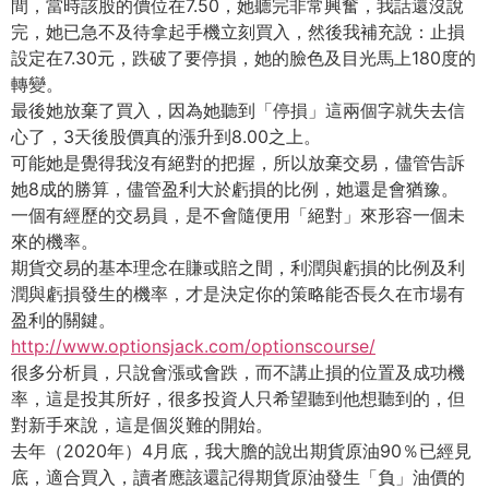
間，當時該股的價位在7.50，她聽完非常興奮，
我話還沒說
完，她已急不及待拿起手機立刻買入，然後我補充說：
止損
設定在7.30元，跌破了要停損，
她的臉色及目光馬上180度的
轉變。
最後她放棄了買入，因為她聽到「停損」這兩個字就失去信
心了，
3天後股價真的漲升到8.00之上。
可能她是覺得我沒有絕對的把握，所以放棄交易，
儘管告訴
她8成的勝算，儘管盈利大於虧損的比例，她還是會猶豫。
一個有經歷的交易員，是不會隨便用「絕對」
來形容一個未
來的機率。
期貨交易的基本理念在賺或賠之間，
利潤與虧損的比例及利
潤與虧損發生的機率，
才是決定你的策略能否長久在市場有
盈利的關鍵。
http://www.optionsjack.com/optionscourse/
很多分析員，只說會漲或會跌，而不講止損的位置及成功機
率，
這是投其所好，很多投資人只希望聽到他想聽到的，但
對新手來說，
這是個災難的開始。
去年（2020年）4月底，我大膽的說出期貨原油90％已經見
底，適合買入，
讀者應該還記得期貨原油發生「負」油價的