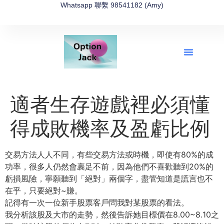
Whatsapp 聯繫 98541182 (Amy)
全新網上期權速成-2026全新版
OptionJack的精選集
富途開戶4選1
富途開戶優惠2026
適者生存遊戲裡必須懂
得成敗機率及盈虧比例
交易方法人人不同，有些交易方法或時機，即使有80%的成
功率，
很多人仍然會裹足不前，因為他們不喜歡聽到20%的
虧損風險，
寧願聽到「絕對」兩個字，盡管知道是謊言也不
在乎，只要絕對~
賺。
記得有一次一位新手股票客戶問我對某股票的看法。
我分析該股及大市的走勢，然後告訴她目標價在8.00~8.
10之