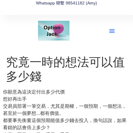
Whatsapp 聯繫 98541182 (Amy)
全新網上期權速成-2026全新版
OptionJack的精選集
富途開戶4選1
富途開戶優惠2026
究竟一時的想法可以值
多少錢
你願意為這決定付出多少代價
想好再出手
交易員部署一筆交易，尤其是期權，一個預期，一個想法，
甚至於一個夢想…都有價值。
都要事先衡量這個預期能值多少錢去投入，換句話說，如果
看錯的話會倍上多少？