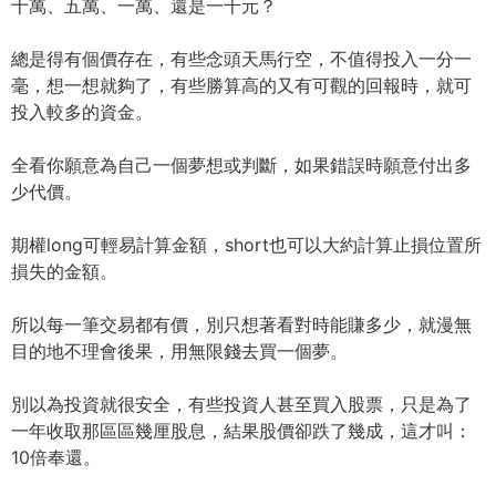
十萬、五萬、一萬、還是一千元？
總是得有個價存在，有些念頭天馬行空，不值得投入一分一
毫，想一想就夠了，有些勝算高的又有可觀的回報時，就可
投入較多的資金。
全看你願意為自己一個夢想或判斷，如果錯誤時願意付出多
少代價。
期權long可輕易計算金額，short也可以大約計算止損位置所
損失的金額。
所以每一筆交易都有價，別只想著看對時能賺多少，就漫無
目的地不理會後果，用無限錢去買一個夢。
別以為投資就很安全，有些投資人甚至買入股票，只是為了
一年收取那區區幾厘股息，結果股價卻跌了幾成，這才叫：
10倍奉還。