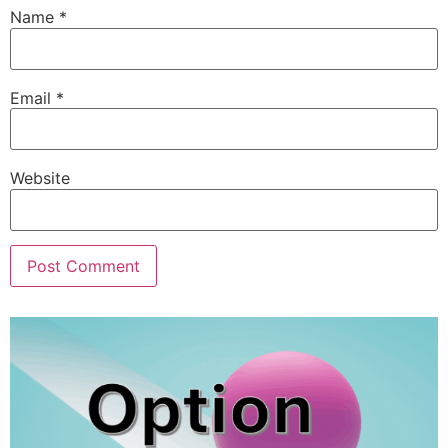
Name
*
Email
*
Website