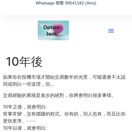
Whatsapp 聯繫 98541182 (Amy)
全新網上期權速成-2026全新版
OptionJack的精選集
富途開戶4選1
富途開戶優惠2026
10年後
如果你在投機市場才開始交易數年的光景，可能還會不太認
同或明白一些道理，但…
交易經驗的累積是進步的絕對，你將會明白很多事情。
10年之後，就會明白:
世事常變，沒有穩賺的程式。你有的，別人也有，而且比你
更快更準。
⋯⋯
10年以後，就會明白: