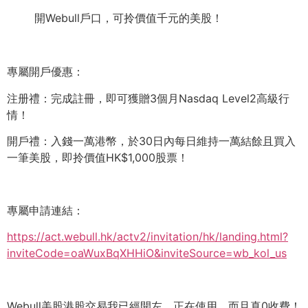
開Webull戶口，可拎價值千元的美股！
專屬開戶優惠：
注册禮：完成註冊，即可獲贈3個月Nasdaq Level2高級行
情！
開戶禮：入錢一萬港幣，於30日內每日維持一萬結餘且買入
一筆美股，即拎價值HK$1,000股票！
專屬申請連結：
https://act.webull.hk/actv2/invitation/hk/landing.html?
inviteCode=oaWuxBqXHHiO&inviteSource=wb_kol_us
Webull美股港股交易我已經開左，正在使用，而且真0收費！