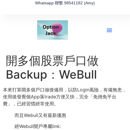
Whatsapp 聯繫 98541182 (Amy)
全新網上期權速成-2026全新版
OptionJack的精選集
富途開戶4選1
富途開戶優惠2026
開多個股票戶口做
Backup：WeBull
本來打算開多個戶口做後備用，以防Login風險，有備無患，
使用後發覺個App落trade方便又快，完全「免佣免平台
費」，已經習慣經常使用。
而且Webull又有最新優惠
經Webull開戶專屬link: