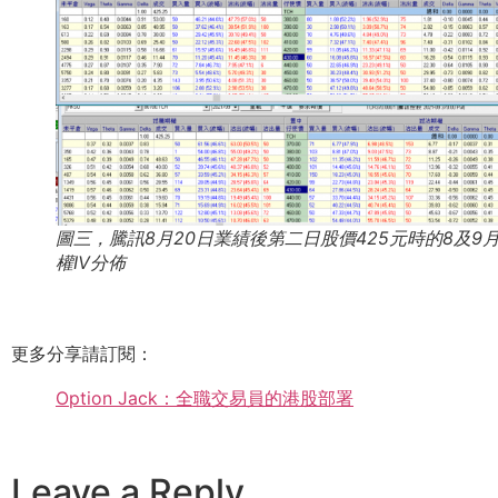
圖三，騰訊8月20日業績後第二日股價425元時的8及9
權IV分佈
更多分享請訂閱：
Option Jack：全職交易員的港股部署
Leave a Reply