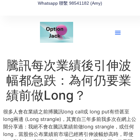
Whatsapp 聯繫 98541182 (Amy)
全新網上期權速成-2026全新版
OptionJack的精選集
富途開戶4選1
富途開戶優惠2026
騰訊每次業績後引伸波
幅都急跌：為何仍要業
績前做Long？
很多人會在業績之前搏騰訊long call或 long put有些甚至
long兩邊 (Long strangle)，其實自三年多前我多次在網上公
開分享過：
我絕不會在騰訊業績前做long strangle，或任何
long，
當股份公布業績前市場已經將引伸波幅炒高時，
即使