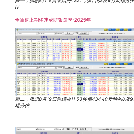
圖一，騰訊8月18日業績前432.4元時 的8及9月期權分
IV
全新網上期權速成隨報隨學-2025年
圖二，騰訊8月19日業績後11:53股價434.40元時的8及
權分佈