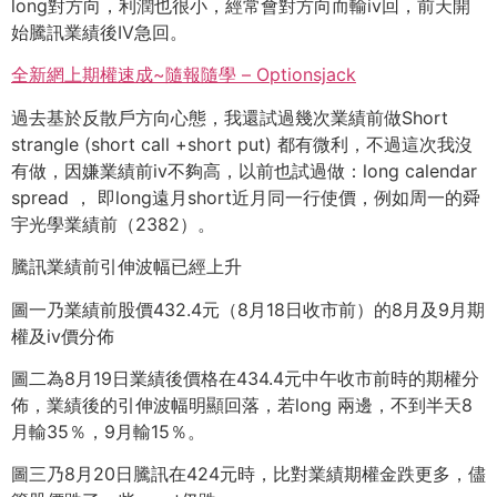
long對方向，利潤也很小，經常會對方向而輸iv回，
前天開
始騰訊業績後IV急回。
全新網上期權速成~隨報隨學 – Optionsjack
過去基於反散戶方向心態，我還試過幾次業績前做Short
strangle (short call +short put) 都有微利，不過這次我沒
有做，因嫌業績前iv不夠高，
以前也試過做：long calendar
spread ， 即long遠月short近月同一行使價，
例如周一的舜
宇光學業績前（2382）。
騰訊業績前引伸波幅已經上升
圖一乃業績前股價432.4元（8月18日收市前）
的8月及9月期
權及iv價分佈
圖二為8月19日業績後價格在434.4元中午收市前時的期權分
佈，
業績後的引伸波幅明顯回落，若long 兩邊，不到半天8
月輸35％，9月輸15％。
圖三乃8月20日騰訊在424元時，比對業績期權金跌更多，
儘