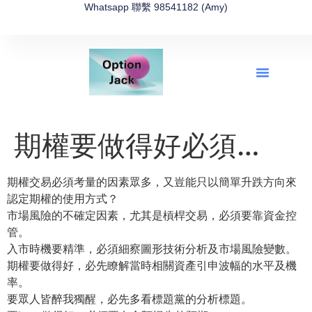
Whatsapp 聯繫 98541182 (Amy)
全新網上期權速成-2026全新版
OptionJack的精選集
富途開戶4選1
富途開戶優惠2026
期權要做得好必須…
期權交易必須考量的因素眾多，
又豈能只以簡單升跌方向來
認定期權的使用方式？
市場風險的不確定因素，尤其是槓桿交易，必須要靠資金控
管。
入市時機要精準，必須細察圖形技術分析及市場風險變數。
期權要做得好，必先瞭解當時相關資產引申波幅的水平及機
率。
要眾人皆醉我獨醒，必先多看標題黨的分析標題。