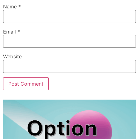
Name
*
Email
*
Website