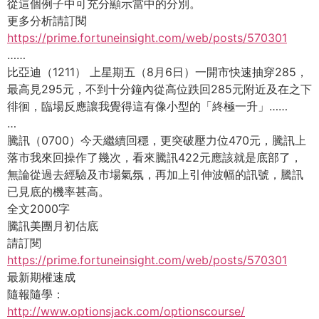
從這個例子中可充分顯示當中的分別。
更多分析請訂閱
https://prime.fortuneinsight.
com/web/posts/570301
……
比亞迪（1211） 上星期五（8月6日）一開市快速抽穿285，
最高見295元，
不到十分鐘內從高位跌回285元附近及在之下
徘徊，
臨場反應讓我覺得這有像小型的「終極一升」……
…
騰訊（0700）今天繼續回穩，更突破壓力位470元，
騰訊上
落市我來回操作了幾次，看來騰訊422元應該就是底部了，
無論從過去經驗及市場氣氛，再加上引伸波幅的訊號，
騰訊
已見底的機率甚高。
全文2000字
騰訊美團月初估底
請訂閱
https://prime.fortuneinsight.
com/web/posts/570301
最新期權速成
隨報隨學：
http://www.optionsjack.com/
optionscourse/