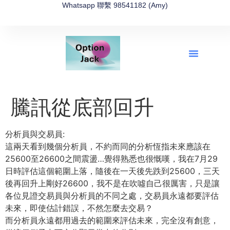
Whatsapp 聯繫 98541182 (Amy)
全新網上期權速成-2026全新版
OptionJack的精選集
富途開戶4選1
富途開戶優惠2026
騰訊從底部回升
分析員與交易員:
這兩天看到幾個分析員，
不約而同的分析恆指未來應該在
25600至26600之間震盪…
覺得熟悉也很慨嘆，我在7月29
日時評估這個範圍上落，
隨後在一天後先跌到25600，三天
後再回升上剛好26600，
我不是在吹噓自己很厲害，
只是讓
各位見證交易員與分析員的不同之處，
交易員永遠都要評估
未來，即使估計錯誤，不然怎麼去交易？
而分析員永遠都用過去的範圍來評估未來，完全沒有創意，