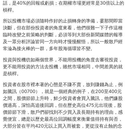
話，是40%的回報或虧損；在期權市場更經常是30倍以上的
槓桿。
所以投機市場必須隨時作好的止損轉身的準備，霎那間即當
決斷，但在部份投資者的角度來看，他們很難一下子作這種
臨時改變之前策略的判斷，必須等到大部份新聞媒體的報導
及一眾分析評論皆同一方向時才慢慢醒悟，所以一般散戶經
常淪為接火棒的一群，多年股海循環皆不變。
投資與投機彷如兩個世界，不能用投機的角度去審視投資，
更不能用投資的方法去投機，雖然市場相同，中間差異的就
是槓桿。
投資者在股市裡本著的心態是不賺不賣，放到賺錢為止，例
如騰訊（00700），就是一個經典的例子，在200至400元
之間，股價節節上升時，鮮少投資者會買入騰訊，他們嫌股
價過高，深怕高追後回調，但在歷史高位475元出現後，股
價節節下滑，散戶們卻找到不少買入及長期持有的理由，感
覺便宜，總是以歷史最高位回調幅度來衡量值得持有與否，
大部分皆在平均420元以上買入而被套，更從沒有止蝕的念