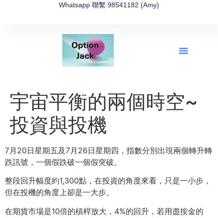
Whatsapp 聯繫 98541182 (Amy)
全新網上期權速成-2026全新版
OptionJack的精選集
富途開戶4選1
富途開戶優惠2026
宇宙平衡的兩個時空~
投資與投機
7月20日星期五及7月26日星期四，指數分別出現兩個轉升轉
跌訊號，一個假跌破一個假突破。
整段回升幅度約1,300點，在投資的角度來看，只是一小步，
但在投機的角度上卻是一大步。
在期貨市場是10倍的槓桿放大，4%的回升，若用盡按金的