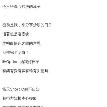
今只得傷心炒股的漢子
……
從前是我，來分享炒股的日子
活著但是沒靈魂
才明白輸死之間的意思
期權完全明白了
唯Options給我好日子
有錢有愛有贏有輸有失意時
當天Short Call不自知
虧損方知根本心極癡