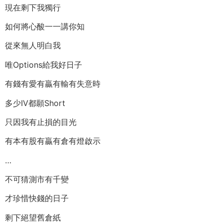
現在剩下我獨行
如何將心酸一一講你知
從來無人明白我
唯Options給我好日子
有錢有愛有贏有輸有失意時
多少IV都願Short
只因我有止損的目光
有本有股有贏有倉有燈啟示
…
不可猜測市有千變
才珍惜快錢的日子
剩下絕望舊倉紙