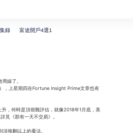
選集錄
富途開戶4選1
數周線了。
Fortune Insight Prime文章也有
，何時是頂很難評估，就像2018年1月底，美
，詳見《那有一天不交易》。
，則須推翻以上的看法。