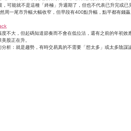
跌破，可能就不是這種「終極」升週期了，但也不代表已升完或已
然周一尾市升幅大幅收窄，但早段有400點升幅，點平都有錢贏
ack
然幅度不大，但起碼知道節奏而不會在低位沽，還有之前的年初效
憬美股正在升。
術分析：就是趨勢，有時交易真的不需要「想太多」或太多陰謀