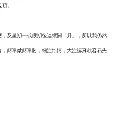
見頂。
。
應，及星期一或假期後連續開「升」，所以我仍然
論，簡單做簡單勝，細注怡情，大注認真就容易失