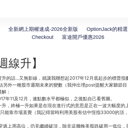
全新網上期權速成-2026全新版
OptionJack的精
Checkout
富途開戶優惠2026
個週線升】
升的話…又無影線，就讓我聯想起2017年12月底起步的標普指
一種股市週期未來的變數（我仲出埋post提醒大家聽節目），上星期四在
講解：
似2017年11及12月，連點數水平都極似，之後點自己看舊圖。
升，終極一升如果是在現在進行式的意思是正在一波大幅度的上升
只能靠市場直覺（我記得當時利用美股有估中恆指33000的頂
週也未跌穿過上周高位，仍見繼續破頂，除非這幾晚美股跌破周一低位