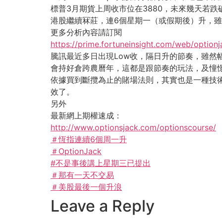
標普3月期貨上周收市位在3880，未來幾天若
港股繼續冧莊，連6個星期一（或假期後）升，雖
更多分析內容請訂閱
https://prime.fortuneinsight.com/web/optionj
騰訊最近多日出現Low收，隔日升的節奏，雖
會持好倉跨農曆年，這都是跟節奏的玩法，及憧
依據買到斷攬為止的賭場法則，其實也是一種技
效了。
另外
最新網上期權速成：
http://www.optionsjack.com/optionscourse/
＃恆指連續6個周一升
＃OptionJack
#不是事後講上星期三已提出
＃那有一天不交易
＃美股最後一個升浪
Leave a Reply