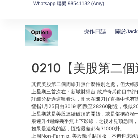
Whatsapp 聯繫 98541182 (Amy)
操作日誌
關於Jack
0210【美股第二
其實美股第二個周線升無什麼特別之處，但大幅度
上星期三首次在：新城財經台 散戶奇兵節目中評估另外
詳細分析過這種看法，昨天在陳刀仔直播中也有
恆指1月25日由30191回跌至28260附近，很
上星期就是美股連續破頂的開始，或是俗稱終極一
股連升4週線幾乎無上下影線，之後才見頂急回，
如果是這樣的話，恆指最差都有31000卦。
上周Non-Farm p. 美股幾乎貼頂收，本