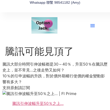
Whatsapp 聯繫 98541182 (Amy)
全新網上期權速成-2026全新版
OptionJack的精選集
富途開戶4選1
富途開戶優惠2026
騰訊可能見頂了
騰訊大部分時間引伸波幅都是30～40％，升至50％在騰訊歷
史上，並不常見…之後走勢又如何？
10％的引申波幅的升跌，對於價外期權行使價的權金變動影
響有多大？
支持原創請訂閱
騰訊引伸波幅升至50％之上…