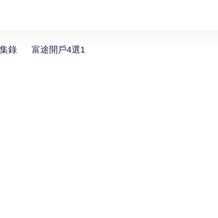
選集錄
富途開戶4選1