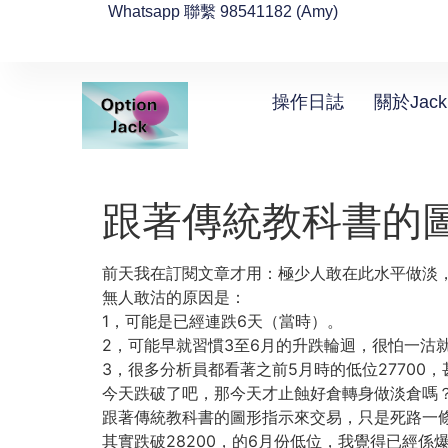
Whatsapp 聯繫 98541182 (Amy)
操作日誌
關於Jack
跟著傳統教科書的
前天我在訂閱文章才用：極少人敢在此水平做淡，
無人敢沽的原因是：
1，可能是已經連跌6天（當時）。
2，可能早就習慣3至6月的升跌輪迴，很怕一沽
3，很多分析員都看著之前5月時的低位27700，
今天跌破了吧，那今天才止蝕好倉轉身做淡倉嗎
跟著傳統教科書的圖形指示來交易，只是死路一
其實跌破28200，的6月份低位，我覺得已經係