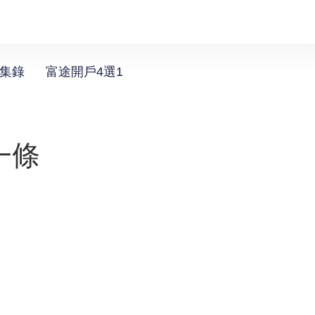
選集錄
富途開戶4選1
一條