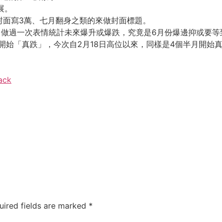
展。
封面寫3萬、七月翻身之類的來做封面標題。
B 做過一次表情統計未來爆升或爆跌，究竟是6月份爆邊抑或要等
才開始「真跌」，今次自2月18日高位以來，同樣是4個半月開始
ack
uired fields are marked
*