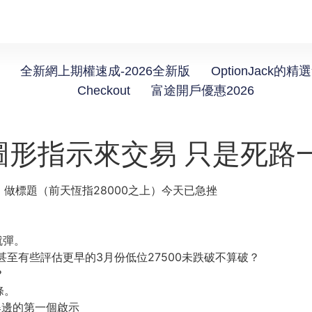
全新網上期權速成-2026全新版
OptionJack的精
Checkout
富途開戶優惠2026
圖形指示來交易 只是死路
做標題（前天恆指28000之上）今天已急挫
就彈。
甚至有些評估更早的3月份低位27500未跌破不算破？
？
條。
爆邊的第一個啟示