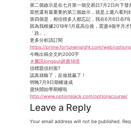
第二個啟示是在七月第一個交易日7月2日向下發
當然還有最重要的第三個啟示，就是上週六看到
第四個是，相信很多人都忘記，我在6月6日在F
因為我根據2018年1月底高位後，震盪4個半月
「跌」。
更多分析請訂閱
https://prime.fortuneinsight.com/web/optionj
今晚出稿全文約2000字
＃騰訊longput超過18倍
信標題信封面?
認真就輸了，反做就贏了！
明晚7月9日期權速成
盡快開始學期權啦
http://www.optionsjack.com/optionscourse/
Leave a Reply
Your email address will not be published.
Req