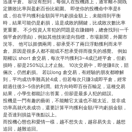
迅速平倉。 卻沒有想到，每個人在投機路上，
通常離不開既
定勝敗比率與盈虧百份比範圍。 即使你的投機命中率是8
成，但在平均獲利金額與平均虧損金額上，
未能得到平衡
時，結果可能仍是虧損，這是成敗的關鍵，
比成敗次數比率
更重要。 不少投資人常犯的問題是在賺錢時，總會找到(一千
個平倉的理由)
，例如其他技術逆向指標，市場新聞，外圍市
況等。 他可以捱價兩周，卻承受不了兩日浮動獲利而未平
倉。
原因是很多人都不能或不想承受得而復失的感覺。 例如
期權以 short 倉交易，每次平均獲利3~4成已經平倉，但虧
損時，卻是250%
以上才止蝕。 10次交易中，即使賺8次，賠
倆次，仍然虧損。 若以long 倉交易，有經驗的朋友都瞭解
到，平均成功率難高於4成，
但若每次只賺3成即平倉，經常
錯過往後3~5倍的利潤。
錯方向時即百份百輸足，這種交易
結果，小學生都能計出答案，
但卻是最多人犯的錯誤。
投機是一門有趣的藝術，不能離它太遠也不能太近。
並非成
功率高就代表成功，還要計算平均獲利金額/平均虧損金額，
是否達到損益平衡點以上。
而投機心態也和愛情一樣，越不想失去，越容易失去，越想
追回，
越難追回。