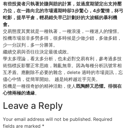
有些投資者只執著於賺與賠的計算，並過度期望定出支持壓
力位，
在一路向北的市場週期時卻3步驚心，4步驚情，杯弓
蛇影，
提早平倉，輕易錯失早已計劃好的大波幅的暴利機
會。
交易態度其實就是一種執著，一種浪漫，一種迷人的憧憬。
投機市場並非多勞多得，很多時候是少做少錯，多做多錯，
少一分誤判，多一分勝算。
繼續交易與否往往決定最後成敗。
學太多理論，看太多分析，也未必對交易有利，
參考過多技
術指標反影響正常思維，雜亂無章。
因為每種分析訊號常相
互矛盾。應刪除不必要的雜念，delete 過時的市場資訊，忘
儘心中情，從簡單開始。 越是純粹越近乎完美。
投機是一種很奇妙的精神活動，使人
既陶醉又恐懼。
徘徊在
心情兩極的邊緣
。
Leave a Reply
Your email address will not be published.
Required
fields are marked
*