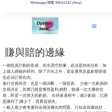
Whatsapp 聯繫 98541182 (Amy)
全新網上期權速成-2026全新版
OptionJack的精選集
富途開戶4選1
富途開戶優惠2026
賺與賠的邊緣
一個投資計劃的形成，並非憑空想像，必須是技術分析，
加
上個人經驗的研判。除了方向之外，
資金運用及盈虧期望值
也必須計算在內。
進行交易與否，也是一個決斷，一個投資。 少做一次虧損的
交易決定，其實已經是獲得盈利;相對，
錯過一次大勝的交
易，即是一次很大的虧損。 在持倉過程中，減少虧損，已經
是賺到了;賺少了，其實是損失。
一般人很少會考慮到這個深層次的問題。只知道有賺就好，