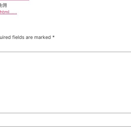
免佣
x.html……
uired fields are marked
*