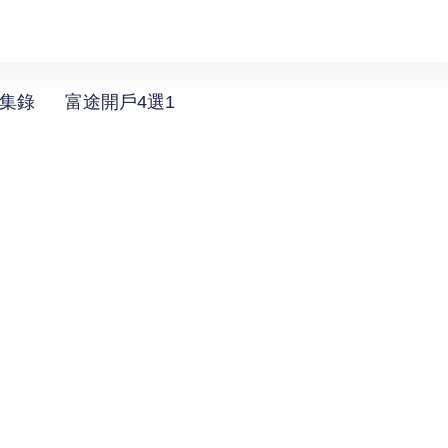
選集錄
富途開戶4選1