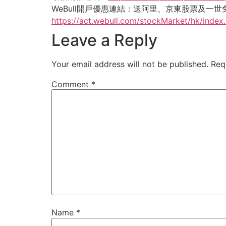
WeBull開戶優惠連結：送阿里、京東股票及一世
https://act.webull.com/stockMarket/hk/inde
Leave a Reply
Your email address will not be published.
Req
Comment
*
Name
*