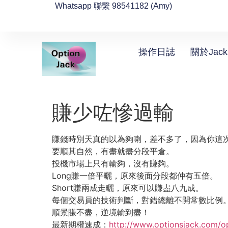
Whatsapp 聯繫 98541182 (Amy)
操作日誌
關於Jack
賺少咗慘過輸
賺錢時別天真的以為夠喇，差不多了，因為你這
要順其自然，有盡就盡分段平倉。
投機市場上只有輸夠，沒有賺夠。
Long賺一倍平曬，原來後面分段都仲有五倍。
Short賺兩成走曬，原來可以賺盡八九成。
每個交易員的技術判斷，對錯總離不開常數比例
順景賺不盡，逆境輸到盡！
最新期權速成：
http://www.optionsjack.com/o