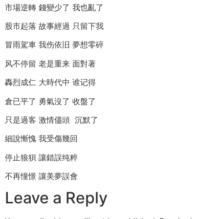
市場逆轉 錢變少了 我也亂了
股市起落 故事經過 只留下我
冒雨駕車 我伤依旧 夢想零碎
风不停留 老是重来 面對著
轟烈成仁 大時代中 谁记得
倉已平了 勇氣沒了 收盤了
只是過客 激情儘頭 沉默了
細說慚愧 我受傷幾回
停止狼狽 讓錯誤纯粹
不再憧憬 讓美夢誤會
Leave a Reply