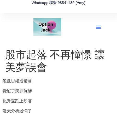
Whatsapp 聯繫 98541182 (Amy)
全新網上期權速成-2026全新版
OptionJack的精選集
富途開戶4選1
富途開戶優惠2026
股市起落 不再憧憬 讓
美夢誤會
淩亂思緒透螢幕
覺醒了美夢沉醉
似升還跌上映著
漫天分析迷惘了