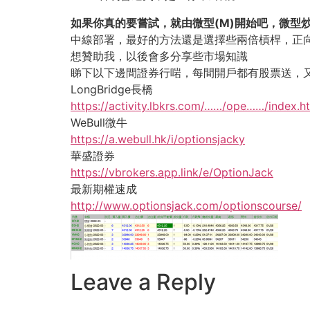
如果你真的要嘗試，就由微型(M)開始吧，微型炒
中線部署，最好的方法還是選擇些兩倍槓桿，正向
想贊助我，以後會多分享些市場知識
睇下以下邊間證券行啱，每間開戶都有股票送，
LongBridge長橋
https://activity.lbkrs.com/……/ope……/index.
WeBull微牛
https://a.webull.hk/i/optionsjacky
華盛證券
https://vbrokers.app.link/e/OptionJack
最新期權速成
http://www.optionsjack.com/optionscourse/
Leave a Reply