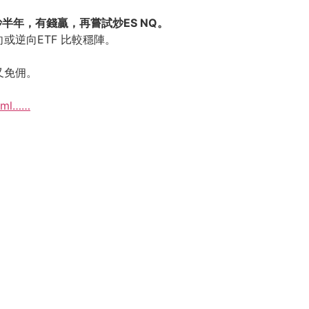
半年，有錢贏，再嘗試炒ES NQ。
或逆向ETF 比較穩陣。
又免佣。
html……