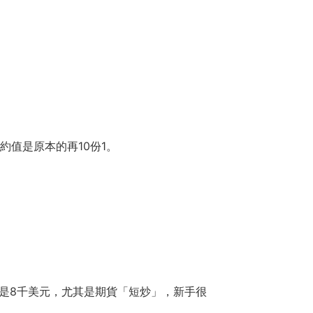
約值是原本的再10份1。
幅是8千美元，尤其是期貨「短炒」，新手很