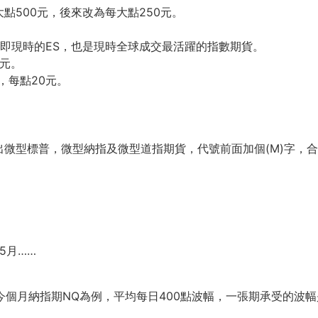
大點500元，後來改為每大點250元。
元，即現時的ES，也是現時全球成交最活躍的指數期貨。
美元。
，每點20元。
微型標普，微型納指及微型道指期貨，代號前面加個(M)字，合
5月……
。
今個月納指期NQ為例，平均每日400點波幅，一張期承受的波