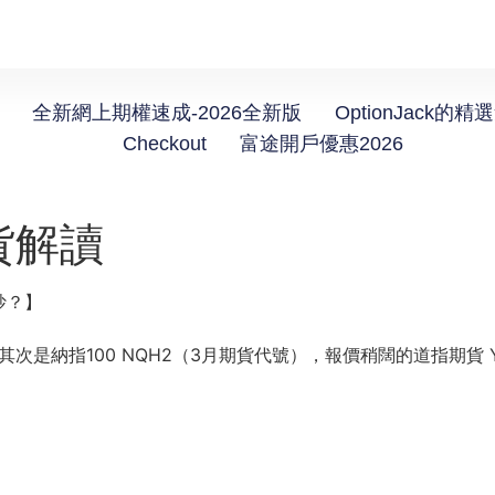
全新網上期權速成-2026全新版
OptionJack的精
Checkout
富途開戶優惠2026
貨解讀
炒？】
，其次是納指100 NQH2（3月期貨代號），報價稍闊的道指期貨 Y