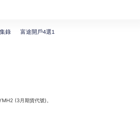
選集錄
富途開戶4選1
MH2 (3月期貨代號)。