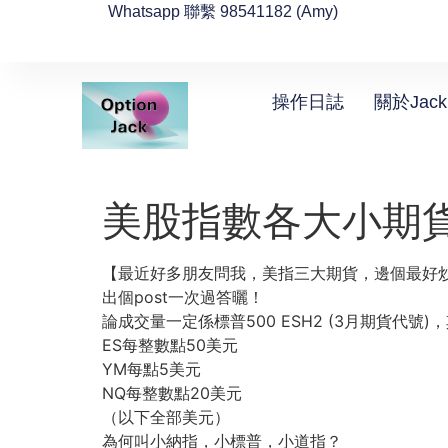
Whatsapp 聯繫 98541182 (Amy)
操作日誌
關於Jack
美股指數各大小期
【最近好多朋友問我，美指三大期貨，邊個最好
出個post一次過答曬！
論成交量一定係標普500 ESH2 (3月期貨代號)
ES每整數點50美元
YM每點5美元
NQ每整數點20美元
（以下全部美元）
為何叫小納指，小標普，小道指？