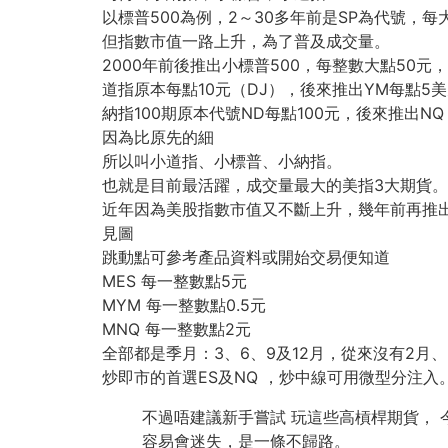
以標普500為例，2～30多年前是SP為代號，每
但指數市值一路上升，為了普及成交量。
2000年前後推出小標普500，每整數大點50
道指原本每點10元（DJ），後來推出YM每點5
納指100期原本代號ND每點100元，後來推出NQ
因為比原先的細
所以叫小道指、小標普、小納指。
也就是目前最活躍，成交量最大的美指3大期貨。
近年因為美股指數市值又不斷上升，幾年前再推出
見圖
跳動點可參考產品資料或開始交易便知道
MES 每一整數點5元
MYM 每一整數點0.5元
MNQ 每一整數點2元
全部都是季月：3、6、9及12月，從來沒有2月、
炒即市的首選ES及NQ ，炒中線可用微型分注入
不過唔建議新手嘗試 玩這些高槓桿期貨， 
容易會迷失，是一條不歸路。