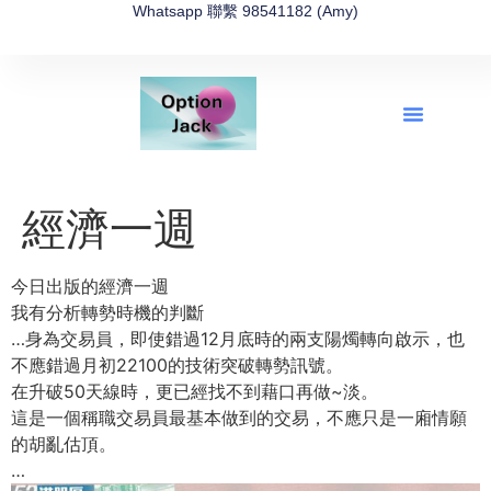
Whatsapp 聯繫 98541182 (Amy)
全新網上期權速成-2026全新版
OptionJack的精選集
富途開戶4選1
富途開戶優惠2026
經濟一週
今日出版的經濟一週
我有分析轉勢時機的判斷
…身為交易員，即使錯過12月底時的兩支陽燭轉向啟示，也
不應錯過月初22100的技術突破轉勢訊號。
在升破50天線時，更已經找不到藉口再做~淡。
這是一個稱職交易員最基本做到的交易，不應只是一廂情願
的胡亂估頂。
…