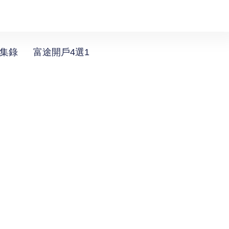
選集錄
富途開戶4選1