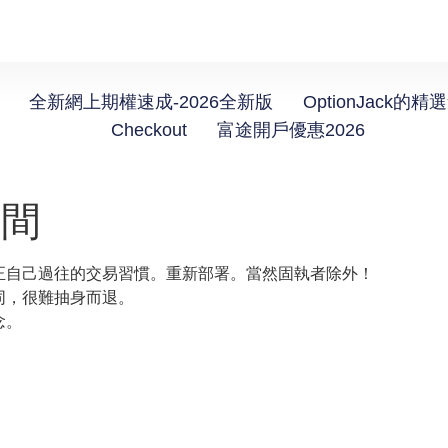
全新網上期權速成-2026全新版
OptionJack的精
Checkout
富途開戶優惠2026
空間
正自己過往的交易習慣。重新部署。當然固執者除外！
同，很難抽身而退。
念。