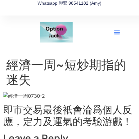
Whatsapp 聯繫 98541182 (Amy)
全新網上期權速成-2026全新版
OptionJack的精選集
富途開戶4選1
富途開戶優惠2026
經濟一周~短炒期指的
迷失
即市交易最後衹會淪爲個人反
應，定力及運氣的考驗
游戲！
Leave a Reply