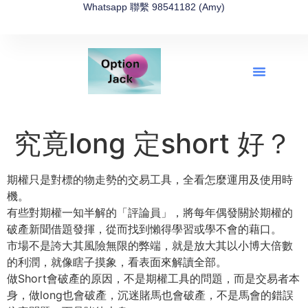
Whatsapp 聯繫 98541182 (Amy)
全新網上期權速成-2026全新版
OptionJack的精選集
富途開戶4選1
富途開戶優惠2026
究竟long 定short 好？
期權只是對標的物走勢的交易工具，全看怎麼運用及使用時
機。
有些對期權一知半解的「評論員」，將每年偶發關於期權的
破產新聞借題發揮，從而找到懶得學習或學不會的藉口。
市場不是誇大其風險無限的弊端，就是放大其以小博大倍數
的利潤，就像瞎子摸象，看表面來解讀全部。
做Short會破產的原因，不是期權工具的問題，而是交易者本
身，做long也會破產，沉迷賭馬也會破產，不是馬會的錯誤