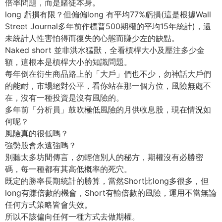
倍率問題，而是賭徒本身。
long 虧損有限？但偏偏long 有平均77%虧損(這是根據Wall
Street Journal多年前作標普500期權的平均15年統計)，還
未統計人性害怕得而復失的心態而賺少左的缺點。
Naked short 並非洪水猛獸，全看槓桿大小及壓注多少金
額，這根本是槓桿大小的知識問題。
每年倒在衍生商品路上的「大戶」們也不少，勿神話大戶們
的能耐，市場絕對公平，看你站在那一個方位，風險無處不
在，沒有一種投資是沒有風險的。
多年前「分析員」鼓吹極低風險的月供收息股，現在情況如
何呢？
風險真的很低嗎？
強勢股會永遠強嗎？
別聽太多坊間傳言，勿輕信別人的秘方，期權沒有必勝密
碼，每一種都有其高低概率的死穴。
既定的勝率長期統計的勝算，當然Short比long多很多，但
long有賺倍數的機會，Short有輸倍數的風險，運用不當無論
任何方式策略皆會失效。
所以不該偏向任何一種方式去做期權。