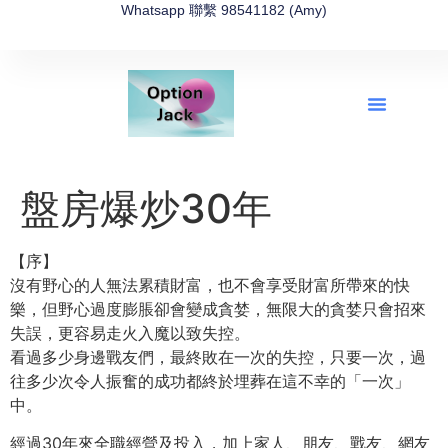
Whatsapp 聯繫 98541182 (Amy)
全新網上期權速成-2026全新版
OptionJack的精選集
富途開戶4選1
富途開戶優惠2026
盤房爆炒30年
【序】
沒有野心的人無法累積財富，也不會享受財富所帶來的快
樂，但野心過度膨脹卻會變成貪婪，無限大的貪婪只會招來
失誤，更容易走火入魔以致失控。
看過多少身邊戰友們，最終敗在一次的失控，只要一次，過
往多少次令人振奮的成功都終於埋葬在這不幸的「一次」
中。
經過30年來全職經營及投入，加上家人、朋友、戰友、網友