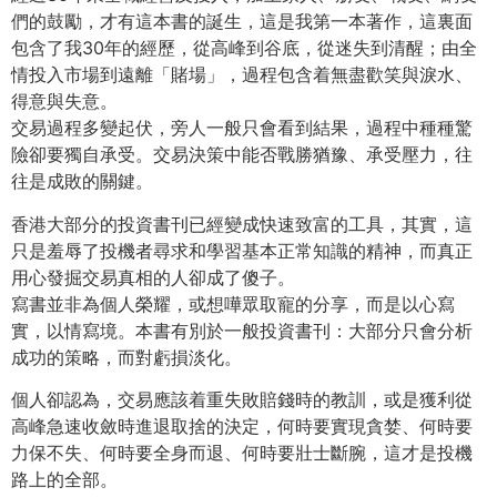
們的鼓勵，才有這本書的誕生，這是我第一本著作，這裏面
包含了我30年的經歷，從高峰到谷底，從迷失到清醒；由全
情投入市場到遠離「賭場」，過程包含着無盡歡笑與淚水、
得意與失意。
交易過程多變起伏，旁人一般只會看到結果，過程中種種驚
險卻要獨自承受。交易決策中能否戰勝猶豫、承受壓力，往
往是成敗的關鍵。
香港大部分的投資書刊已經變成快速致富的工具，其實，這
只是羞辱了投機者尋求和學習基本正常知識的精神，而真正
用心發掘交易真相的人卻成了傻子。
寫書並非為個人榮耀，或想嘩眾取寵的分享，而是以心寫
實，以情寫境。本書有別於一般投資書刊：大部分只會分析
成功的策略，而對虧損淡化。
個人卻認為，交易應該着重失敗賠錢時的教訓，或是獲利從
高峰急速收斂時進退取捨的決定，何時要實現貪婪、何時要
力保不失、何時要全身而退、何時要壯士斷腕，這才是投機
路上的全部。