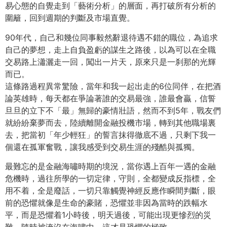
易心態的自覺走到「藝術分析」的層面，再打破所有分析的
圍籬，回到週期的判斷及市場直覺。
90年代，自己和幾位同事毅然辭退待遇不錯的職位，為追求
自己的夢想，走上自負盈虧的謀生之路後，以為可以在全職
交易路上瀟灑走一回，闖出一片天，原來只是一刹那的光輝
而已。
這條路過程異常驚險，當年和我一起出走的6位同伴，在把酒
論英雄時，每天都在爭論著誰的交易最強，誰最會贏，信誓
旦旦的立下不「最」無歸的豪情壯語，然而不到5年，戰友們
就紛紛棄夢而去，陸續離開金融投機市場，轉到其他職場裏
去，把當初「年少輕狂」的誓言抹得徹底不過，只剩下我一
個還在孤軍奮戰，讓我感受到交易生涯的殘酷與孤獨。
最難忘的是金融海嘯時期的境況，當你遇上百年一遇的金融
危機時，過往所學的一切定律，守則，全都變成反指標，全
用不着，全是廢話，一切只靠觸覺神經反應作瞬間判斷，眼
前的恐懼就像是生命的豪賭，恐懼並非因為當時的跌幅水
平，而是恐懼着1小時後，明天過後，可能出現更慘烈的災