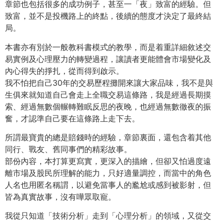
章節也包括很多的成功例子，甚至一「夜」致富的經驗。但
致富，並不是投機路上的終點，後續的態度才決定了最終結
局。
本書亦有別於一般教科書模式的教學，而是着重詳細敘述交
易實例及心理壓力的轉變過程，讓讀者更能體會市場變化及
內心得失的掙扎，從而得到啟示。
我不怕把自己30年的交易歷程攤開來讓大家品味，我不是與
生俱來就知道自己會走上全職交易這條路，我是經過長期摸
索、經過無數個輾轉難眠反思的夜晚，也經過無數徹夜的振
奮，才認準自己要在這條路上走下去。
所謂最寶貴的總是賠錢時的經驗，章節裏面，還包含着其他
同行、戰友、舊同事們的精彩故事。
部份內容，本打算更寫實，更深入的描繪，但卻又怕過度遠
離市場及股民所理解的能力，只好適量調控，而當中的角色
人名也用匿名稱謂，以避免當事人的尷尬或感到被影射，但
皆為真實故事，沒有嘩眾取寵。
我從只知道「技術分析」走到「心理分析」的領域，又從交