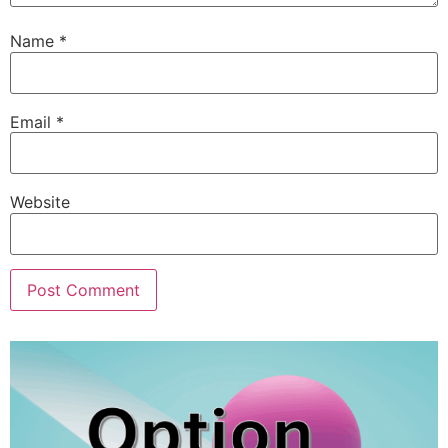
Name
*
Email
*
Website