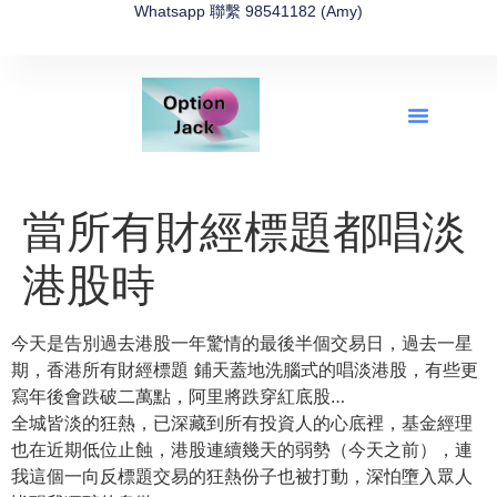
Whatsapp 聯繫 98541182 (Amy)
全新網上期權速成-2026全新版
OptionJack的精選集
富途開戶4選1
富途開戶優惠2026
當所有財經標題都唱淡
港股時
今天是告別過去港股一年驚情的最後半個交易日，過去一星
期，香港所有財經標題 鋪天蓋地洗腦式的唱淡港股，有些更
寫年後會跌破二萬點，阿里將跌穿紅底股…
全城皆淡的狂熱，已深藏到所有投資人的心底裡，基金經理
也在近期低位止蝕，港股連續幾天的弱勢（今天之前），連
我這個一向反標題交易的狂熱份子也被打動，深怕墮入眾人