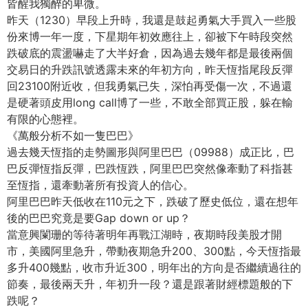
皆醒我獨醉的卑微。
昨天（1230）早段上升時，我還是鼓起勇氣大手買入一些股
份來博一年一度，下星期年初效應往上，卻被下午時段突然
跌破底的震盪嚇走了大半好倉，因為過去幾年都是最後兩個
交易日的升跌訊號透露未來的年初方向，昨天恆指尾段反彈
回23100附近收，但我勇氣已失，深怕再受傷一次，不過還
是硬著頭皮用long call博了一些，不敢全部買正股，躲在輸
有限的心態裡。
《萬般分析不如一隻巴巴》
過去幾天恆指的走勢圖形與阿里巴巴（09988）成正比，巴
巴反彈恆指反彈，巴跌恆跌，阿里巴巴突然像牽動了科指甚
至恆指，還牽動著所有投資人的信心。
阿里巴巴昨天低收在110元之下，跌破了歷史低位，還在想年
後的巴巴究竟是要Gap down or up？
當意興闌珊的等待著明年再戰江湖時，夜期時段美股才開
市，美國阿里急升，帶動夜期急升200、300點，今天恆指最
多升400幾點，收市升近300，明年出的方向是否繼續過往的
節奏，最後兩天升，年初升一段？還是跟著財經標題般的下
跌呢？