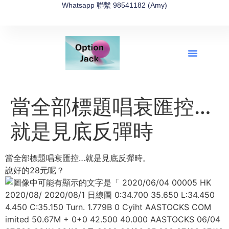
Whatsapp 聯繫 98541182 (Amy)
全新網上期權速成-2026全新版
OptionJack的精選集
富途開戶4選1
富途開戶優惠2026
當全部標題唱衰匯控…
就是見底反彈時
當全部標題唱衰匯控…就是見底反彈時。
說好的28元呢？