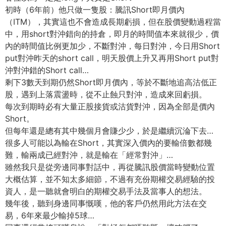
初時（6年前）他只做一隻股：騰訊Short即月價內
（ITM），其實這也不會造成長期虧損，但在股價變動過程當
中，用short對沖錯向的持倉，即月的時間值本來就很少，價
內的時間值比例更加少，不斷對沖，每日對沖，今日用Short
put對沖昨天的short call，明天股價上升又再用Short put對
沖對沖錯的Short call…
剩下3數天到期仍然Short即月價內，等於不斷地追高沽低正
股，遇到上落震盪時，從不止蝕只對沖，造成來回虧損。
每次到期時必有大量正股接貨或沽貨對沖，因為全部是價內
Short。
但每年還是總有其中幾個月會賺少少，於是繼續沉淪下去…
很多人可能以為輸在Short，其實深入價內的要輸倍數都幾
難，輸兩成已經對沖，就是輸在「經常對沖」…
雖然我只是從旁邊同事對話中，再從騰訊股價當時變動位置
大概估算，並不知太多細節，不過有充份期權交易經驗的投
資人，是一聽就會明白的期權交易手法及當事人的想法。
幾年後，聽到身邊同事慨嘆，他的客戶仍然用此方法在交
易，6年來最少輸掉5球…