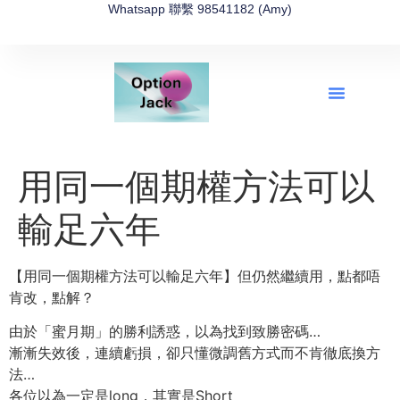
Whatsapp 聯繫 98541182 (Amy)
全新網上期權速成-2026全新版
OptionJack的精選集
富途開戶4選1
富途開戶優惠2026
用同一個期權方法可以
輸足六年
【用同一個期權方法可以輸足六年】但仍然繼續用，點都唔
肯改，點解？
由於「蜜月期」的勝利誘惑，以為找到致勝密碼…
漸漸失效後，連續虧損，卻只懂微調舊方式而不肯徹底換方
法…
各位以為一定是long，其實是Short