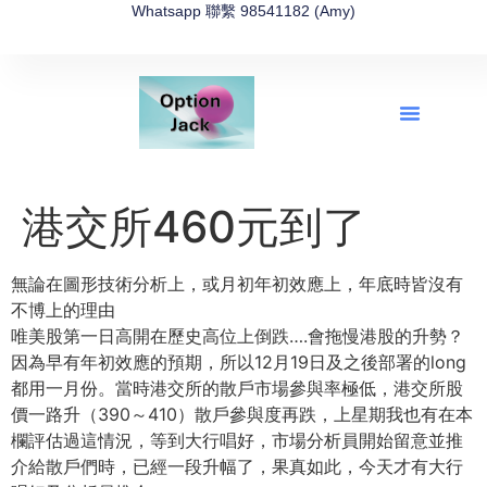
Whatsapp 聯繫 98541182 (Amy)
全新網上期權速成-2026全新版
OptionJack的精選集
富途開戶4選1
富途開戶優惠2026
港交所460元到了
無論在圖形技術分析上，或月初年初效應上，年底時皆沒有
不博上的理由
唯美股第一日高開在歷史高位上倒跌….會拖慢港股的升勢？
因為早有年初效應的預期，所以12月19日及之後部署的long
都用一月份。當時港交所的散戶市場參與率極低，港交所股
價一路升（390～410）散戶參與度再跌，上星期我也有在本
欄評估過這情況，等到大行唱好，市場分析員開始留意並推
介給散戶們時，已經一段升幅了，果真如此，今天才有大行