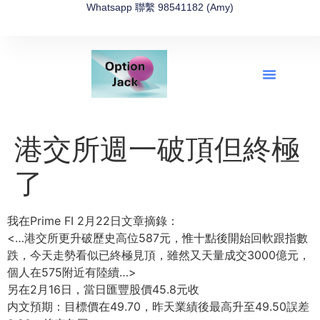
Whatsapp 聯繫 98541182 (Amy)
全新網上期權速成-2026全新版
OptionJack的精選集
富途開戶4選1
富途開戶優惠2026
港交所週一破頂但終極
了
我在Prime FI 2月22日文章摘錄：
<…港交所更升破歷史高位587元，惟十點後開始回軟跟指數
跌，今天走勢看似已終極見頂，雖然又天量成交3000億元，
個人在575附近有陸續…>
另在2月16日，當日匯豐股價45.8元收
内文預期：目標價在49.70，昨天業績後最高升至49.50誤差