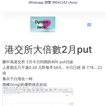
Whatsapp 聯繫 98541182 (Amy)
全新網上期權速成-2026全新版
OptionJack的精選集
富途開戶4選1
富途開戶優惠2026
港交所大倍數2月put
圖中為港交所 2月今日到期的400 put日線
上星期五只不過0.34 元即每手34元，今日已經 @ 7.76….22
倍
養兵千日用在一時
期權(long)的優勢就在於此