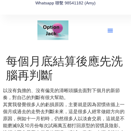
Whatsapp 聯繫 98541182 (Amy)
全新網上期權速成-2026全新版
OptionJack的精選集
富途開戶4選1
富途開戶優惠2026
每個月底結算後應先洗
腦再判斷
以沒有負擔的、沒有偏見的清晰頭腦去面對下個月的新節
奏，對自己的判斷有很大幫助。
其實我發覺很多人的虧損原因，主要就是因為習慣依循上一
個月或過去的走勢去判斷未來，這是很多人經常做錯方向的
原因，例如十一月初時，仍然很多人以淡倉交易，這就是不
能磨滅9及10月份每次試兩萬五都打回原型的習慣及陰影。