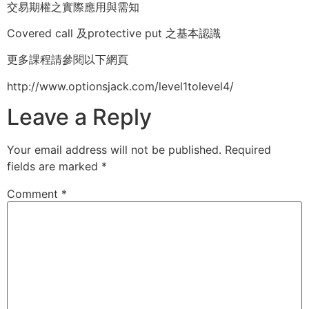
交易期權之實際應用與需知
Covered call 及protective put 之基本認識
更多課程請參閱以下網頁
http://www.optionsjack.com/level1tolevel4/
Leave a Reply
Your email address will not be published.
Required
fields are marked
*
Comment
*