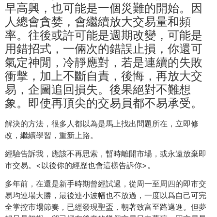
早高興，也可能是一個災難的開始。因
人總會貪婪，會繼續放大交易量和頻
率。往後或許可能是週期改變，可能是
用錯招式，一倆次的錯誤止損，你還可
氣定神閒，冷靜應對，若是連續的失敗
衝擊，加上不斷自責，後悔，再放大交
易，企圖追回損失。後果絕對不難想
象。即使再頂尖的交易員都不易承受。
解決的方法，很多人都以為是馬上找出問題所在，立即修
改，繼續學習，重新上路。
經驗告訴我，應該不再思索，暫時離開市場，或永遠放棄即
市交易。<以後你的經歷也會這樣告訴你>。
多年前，在還是新手時期曾經試過，從周一至周四的即市交
易均連場大勝，最後連小波幅也不放過，一度以爲自己可完
全掌控市場節奏，已經發現聖盃，朝著致富至路邁進。但夢