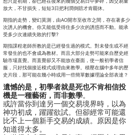
想只是初期，卻已經在後來的幾個交易日中夢碎，因交易量
放大，不甘損失，短短3日把利潤倒賠才肯罷休。
期指的走勢，變幻莫測，由AO開市至收市之間，存在著多少
次誘人的機會。你又能低受得住多少次的誘惑而不動。能承
受多少次連續失敗的打擊?
期指課程老師所教的是已經發生過的模式。對未發生或不經
常發生的也不會成為教材。而且大部分走勢可能來自歷史經
驗市場直覺。而直覺卻又不能放在臺面，使一般初學者信
服，只好找個接近模式或理由來教學。積壓在腦中多年的歷
史片段，那可能在幾小時或用一些簡單數據理論全部表達？
遺憾的是，初學者就是死也不肯相信投
機是一種藝術，而非數學
。
或許當你到達另一個交易境界時，以為
神功初成，躍躍欲試。但卻經常可能還
比不上一個新手交易的成績。原因是你
知道得太多。