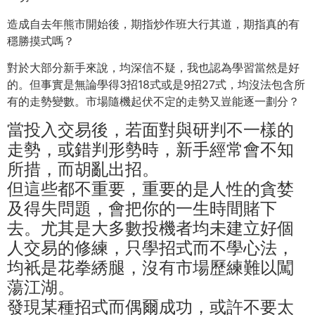
造成自去年熊市開始後，期指炒作班大行其道，期指真的有
穩勝摸式嗎？
對於大部分新手來說，均深信不疑，我也認為學習當然是好
的。但事實是無論學得3招18式或是9招27式，均沒法包含所
有的走勢變數。市場隨機起伏不定的走勢又豈能逐一劃分？
當投入交易後，若面對與研判不一樣的
走勢，或錯判形勢時，新手經常會不知
所措，而胡亂出招。
但這些都不重要，重要的是人性的貪婪
及得失問題，會把你的一生時間賭下
去。尤其是大多數投機者均未建立好個
人交易的修練，只學招式而不學心法，
均衹是花拳綉腿，沒有市場歷練難以闖
蕩江湖。
發現某種招式而偶爾成功，或許不要太