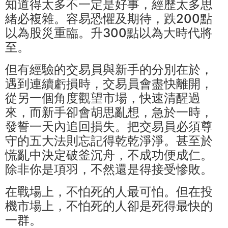
知道得太多不一定是好事，經歷太多思
緒必複雜。容易恐懼及期待，跌200點
以為股災重臨。升300點以為大時代將
至。
但有經驗的交易員與新手的分別在於，
遇到連續虧損時，交易員會盡快離開，
從另一個角度觀望市場，快速清醒過
來，而新手卻會胡思亂想，急於一時，
發誓一天內追回損失。把交易員必須尊
守的五大法則忘記得乾乾淨淨。甚至於
慌亂中決定破釜沉舟，不成功便成仁。
除非你是項羽，不然還是得接受慘敗。
在戰場上，不怕死的人最可怕。但在投
機市場上，不怕死的人卻是死得最快的
一群。