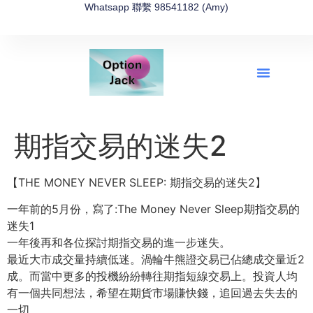
Whatsapp 聯繫 98541182 (Amy)
全新網上期權速成-2026全新版
OptionJack的精選集
富途開戶4選1
富途開戶優惠2026
期指交易的迷失2
【THE MONEY NEVER SLEEP: 期指交易的迷失2】
一年前的5月份，寫了:The Money Never Sleep期指交易的
迷失1
一年後再和各位探討期指交易的進一步迷失。
最近大市成交量持續低迷。渦輪牛熊證交易已佔總成交量近2
成。而當中更多的投機紛紛轉往期指短線交易上。投資人均
有一個共同想法，希望在期貨市場賺快錢，追回過去失去的
一切