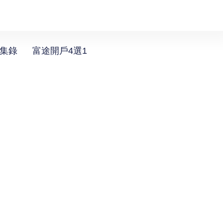
選集錄
富途開戶4選1