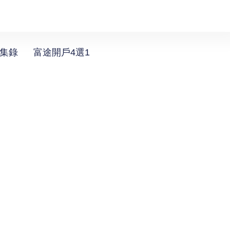
選集錄
富途開戶4選1