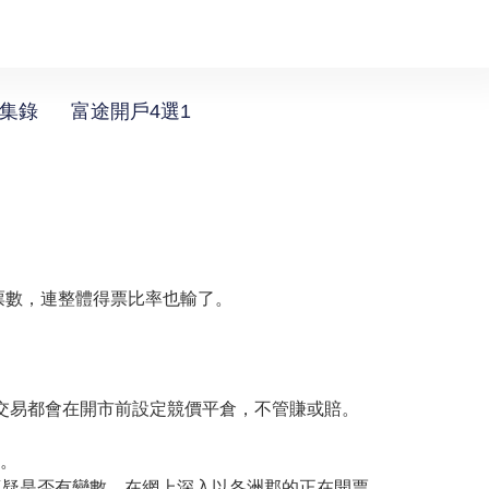
選集錄
富途開戶4選1
人票數，連整體得票比率也輸了。
t 交易都會在開市前設定競價平倉，不管賺或賠。
2。
懷疑是否有變數，在網上深入以各洲郡的正在開票