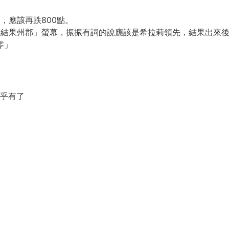
，應該再跌800點。
出結果州郡」螢幕，振振有詞的說應該是希拉莉領先，結果出來
零」
幾乎有了