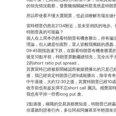
的領先情況觀察，發覺幾個關鍵州郡竟然是特朗
所以即使看不懂大選開票，也必須瞭解市場在做
當時標普仍然在2134附近，並未至倒跌的地步。但
特朗普真的可能贏？
個人在上周本仍然看特朗普有機會勝出，持有偏
理論，但人總是怕面對，眾人皆醒我獨錯的愚蠢，週一遂將7
09:45期指急速下跌，在眼看特朗普有機會勝選的情況下，將原
後至10點半前，特朗普票數繼續領先，完全出乎大眾
2的short ratio put spread 。
其實當時已經被新聞確認而被媒體播出的只是已經
後，我已經肯定特朗普已經9成能勝出，除非有
中午過後，大約12:30之後，其實特朗普已經10成
收市前也有趁反彈不忘short call 騰訊。
我也有平掉一些舊long put 倉。
2點過後，稱職的交易員都應知道，特朗普已經
但還聽到證卷行內，多位阿叔阿嬸甚至年輕朋友仍