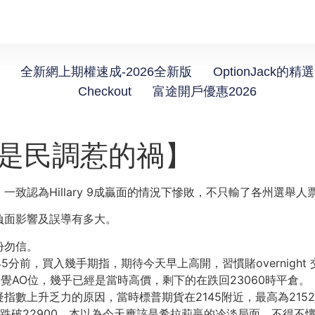
全新網上期權速成-2026全新版
OptionJack的精
Checkout
富途開戶優惠2026
都是民調惹的禍】
致認為Hillary 9成贏面的情況下慘敗，不只輸了各州選舉
負面影響及誤導有多大。
份勿信。
5分前，買入幾手期指，期待今天早上高開，習慣賭overnigh
覺AO位，幾乎已經是當時高價，剩下的在跌回23060時平倉。
數上升乏力的原因，當時標普期貨在2145附近，最高為215
跌破22900，本以為今天應該是希拉莉贏的冷淡局面，不得不