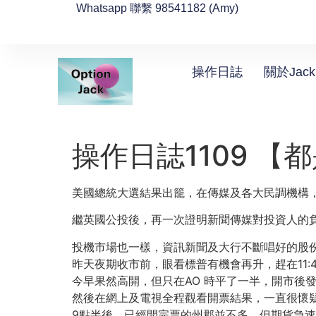
Whatsapp 聯繫 98541182 (Amy)
操作日誌
關於Jack
操作日誌1109 【
美國總統大選結果出籠，在傳媒及各大民調機構，一
繼英國公投後，再一次證明新聞傳媒對投資人的
投機市場也一樣，資訊新聞及大行不斷唱好的股
昨天夜期收市前，眼看標普有機會再升，趕在11:4
今早果然高開，但只在AO 時平了一半，開市後發
然後在網上及電視全程觀看開票結果，一直很懷疑指
9點半後，已經開完票的州郡並不多，但期貨急速