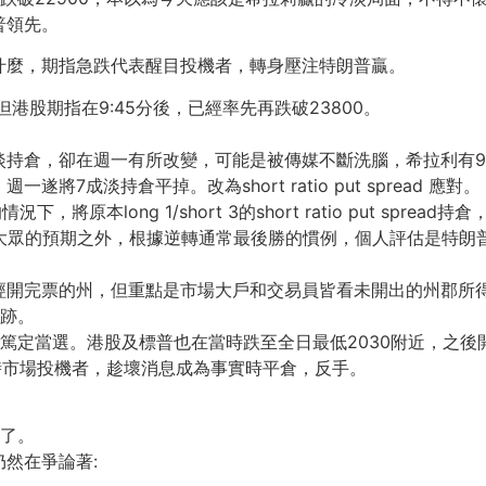
普領先。
什麼，期指急跌代表醒目投機者，轉身壓注特朗普贏。
港股期指在9:45分後，已經率先再跌破23800。
淡持倉，卻在週一有所改變，可能是被傳媒不斷洗腦，希拉利有
成淡持倉平掉。改為short ratio put spread 應對。
本long 1/short 3的short ratio put spread持
的預期之外，根據逆轉通常最後勝的慣例，個人評估是特朗普8成機會贏
開完票的州，但重點是市場大戶和交易員皆看未開出的州郡所得
奇跡。
篤定當選。港股及標普也在當時跌至全日最低2030附近，之後開始反
感覺當時市場投機者，趁壞消息成為事實時平倉，反手。
贏了。
然在爭論著: