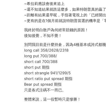
~希拉莉應該會後來追上
~還不知道結果就跌這麼多，如果特朗普真的贏了
~距離有結果還早呢，手指著電視上的「已經開
~更有的是在1個月前就說特朗普當選的機率是「
我終於明白散戶為何經常賠錢的原因！
後知後覺，不知不覺！
別問我目前是什麼持倉，因為4種基本或誇式都
long call 358/2628/2318
long put 700/388/
short call 700/388
short put 期指
short strangle 941/1299/5
short ratio put spread 期指
Bear put spread 期指
只是各式注碼不一而已。
整體來說，這一役暫時只是慘勝！