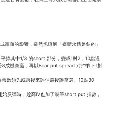
9成贏面的影響，雖然也瞭解「媒體永遠是錯的」
倉，平掉其中1/3 的short 部分，變成1對2，10點過
，再以Bear put spread 对沖剩下1對
票數領先或落後來評估最後誰當選。10點30
彈時，趁高IV也加了幾筆short put 指數，