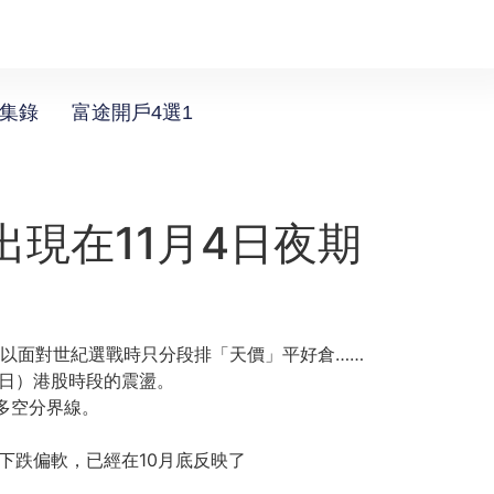
選集錄
富途開戶4選1
t 出現在11月4日夜期
所以面對世紀選戰時只分段排「天價」平好倉……
4日）港股時段的震盪。
的多空分界線。
下跌偏軟，已經在10月底反映了