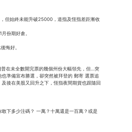
，但始終未能升破25000，道指及恆指差距漸收
1月份期好倉。
比後悔好。
特朗普在未全數開完票的幾個州份大幅領先，但…突
也準備宣布勝選，卻突然被拜登的 郵寄 選票追
點，及後在美股又回升之下，恆指夜間期貨也跟隨回
敢下多少注碼？ 一萬？十萬還是一百萬？或是