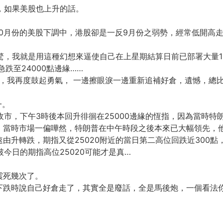
破，如果美股也上升的話。
0月份的美股下調中，港股卻是一反9月份之弱勢，經常低開高走
天驚，我就是用這種幻想來逼使自己在上星期結算日前已部署大量1
跌至24000點邊緣……
憬，我再度鼓起勇氣， 一邊擦眼淚一邊重新追補好倉，遺憾，總
一。
半收市，下午3時後本回升徘徊在25000邊緣的恆指，因為當時
當時市場一偏嘩然，特朗普在中午時段之後本來已大幅領先，他
由升轉跌，期指又從25020附近的當日第二高位回跌近300
破今日的期指高位25020可能才是真…
震死幾次了。
下跌時說自己好倉走了，其實全是廢話，全是馬後炮，一個看法你