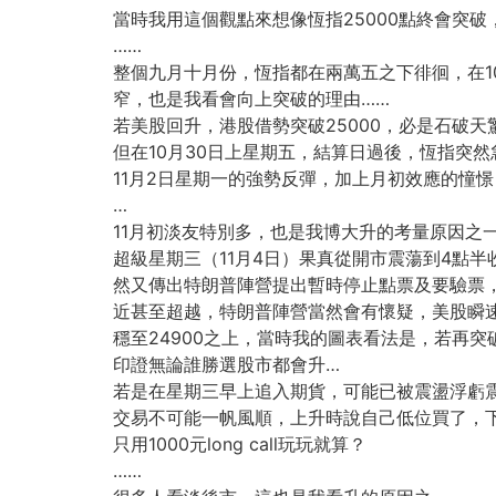
當時我用這個觀點來想像恆指25000點終會突
……
整個九月十月份，恆指都在兩萬五之下徘徊，在1
窄，也是我看會向上突破的理由……
若美股回升，港股借勢突破25000，必是石破
但在10月30日上星期五，結算日過後，恆指突然急
11月2日星期一的強勢反彈，加上月初效應的憧
…
11月初淡友特別多，也是我博大升的考量原因之
超級星期三（11月4日）果真從開市震蕩到4點
然又傳出特朗普陣營提出暫時停止點票及要驗票，
近甚至超越，特朗普陣營當然會有懷疑，美股瞬速
穩至24900之上，當時我的圖表看法是，若再突
印證無論誰勝選股市都會升…
若是在星期三早上追入期貨，可能已被震盪浮虧
交易不可能一帆風順，上升時說自己低位買了，
只用1000元long call玩玩就算？
……