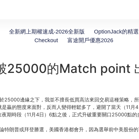
全新網上期權速成-2026全新版
OptionJack的精
Checkout
富途開戶優惠2026
5000的Match poin
盪於25000邊緣之下，我並不擅長低買高沽來回交易這種策略，
是贏的態度來面對，反而人變得輕鬆多了，避開了當天（11月
期時段（11月4日）6點之後，正式升破重要關口25000點
無論特朗普或拜登勝選，美國香港都會升，因為選舉前中美股份的