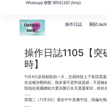
Whatsapp 聯繫 98541182 (Amy)
操作日誌
關於Jack
操作日誌1105【突破2
時】
11月4日是很精彩的一天，交易時段上下來回震
在這種決戰時刻，我本著不是對就是錯，不是輸就
恆指在美國總統大選決勝日全天震盪來回，終於在夜
……
星期二（11月3日）還在中午直播中說，我偏向
……